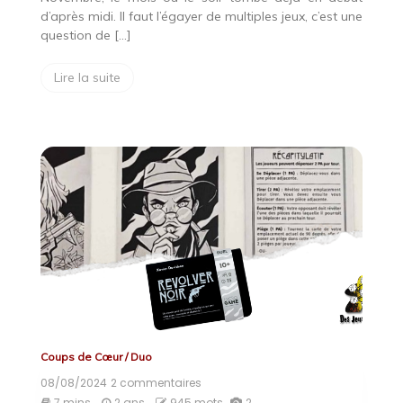
d’après midi. Il faut l’égayer de multiples jeux, c’est une
question de […]
Lire la suite
Coups de Cœur
/
Duo
08/08/2024
2 commentaires
sur
Microgames
7 mins
2 ans
945 mots
2