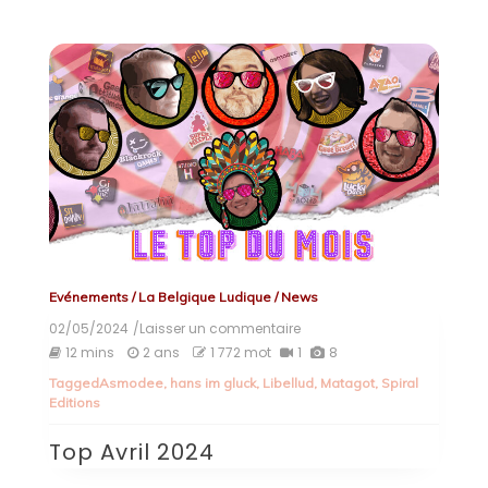
Evénements
/
La Belgique Ludique
/
News
02/05/2024
/Laisser un commentaire
on
Top
12 mins
2 ans
1 772 mot
1
8
Avril
Tagged
Asmodee
,
hans im gluck
,
Libellud
,
Matagot
,
Spiral
2024
Editions
Top Avril 2024