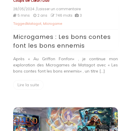
Coups de Cœur
/
Duo
28/05/2024
/Laisser un commentaire
on
Microgames
5 mins
2 ans
746 mots
3
:
Tagged
Matagot
,
Microgame
Les
bons
Microgames : Les bons contes
contes
font
font les bons ennemis
les
bons
ennemis
Après « Au Griffon Fonfon« , je continue mon
exploration des Microgames de Matagot avec « Les
bons contes font les bons ennemis« , un titre […]
Lire la suite