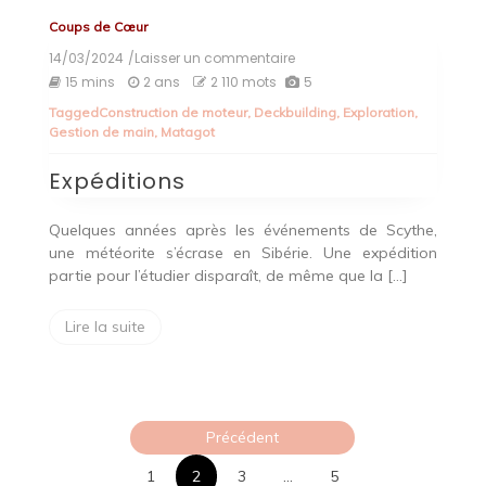
Coups de Cœur
14/03/2024
/Laisser un commentaire
on
Expéditions
15 mins
2 ans
2 110 mots
5
Tagged
Construction de moteur
,
Deckbuilding
,
Exploration
,
Gestion de main
,
Matagot
Expéditions
Quelques années après les événements de Scythe,
une météorite s’écrase en Sibérie. Une expédition
partie pour l’étudier disparaît, de même que la […]
Lire la suite
Pagination
Précédent
des
1
2
3
…
5