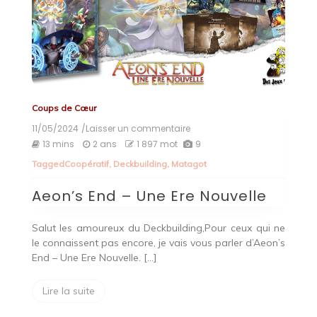
Coups de Cœur
11/05/2024
/Laisser un commentaire
on
Aeon’s
13 mins
2 ans
1 897 mot
9
End
Tagged
Coopératif
,
Deckbuilding
,
Matagot
–
Une
Aeon’s End – Une Ere Nouvelle
Ere
Nouvelle
Salut les amoureux du Deckbuilding,Pour ceux qui ne
le connaissent pas encore, je vais vous parler d’Aeon’s
End – Une Ere Nouvelle. […]
Lire la suite