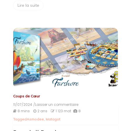
Lire la suite
Coups de Cœur
11/07/2024
/Laisser un commentaire
on
Everdell
8 mins
2 ans
1 123 mot
8
Farshore
Tagged
Asmodee
,
Matagot