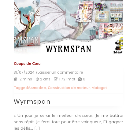
Coups de Cœur
31/07/2024
/Laisser un commentaire
on
Wyrmspan
12 mins
2 ans
1 721 mot
6
Tagged
Asmodee
,
Construction de moteur
,
Matagot
Wyrmspan
« Un jour je serai le meilleur dresseur, Je me battrai
sans répit, Je ferai tout pour être vainqueur, Et gagner
les défis… […]