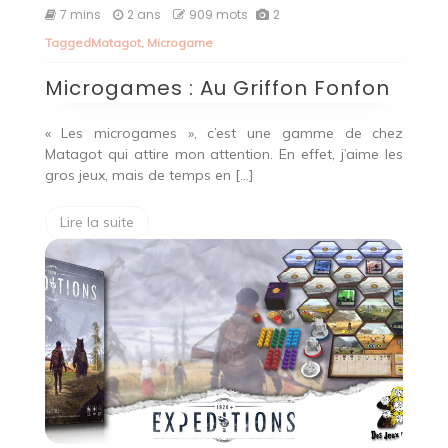
Microgames
7 mins
2 ans
909 mots
2
:
Tagged
Matagot
,
Microgame
Au
Griffon
Microgames : Au Griffon Fonfon
Fonfon
« Les microgames », c’est une gamme de chez
Matagot qui attire mon attention. En effet, j’aime les
gros jeux, mais de temps en […]
Lire la suite