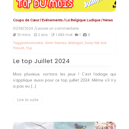
Coups de Cœur
/
Evénements
/
La Belgique Ludique
/
News
01/08/2024
/Laisser un commentaire
on
Le
10 mins
2 ans
1 483 mot
1
9
top
Tagged
Asmodee
,
Grrre Games
,
Matagot
,
Sorry We Are
Juillet
French
,
Top
2024
Le top Juillet 2024
Mois pluvieux, sortons les jeux ! C’est l’adage qui
s’applique aussi pour ce top juillet 2024. Même s’il n’y
a pas eu […]
Lire la suite