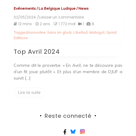
Evénements
/
La Belgique Ludique
/
News
02/05/2024
/Laisser un commentaire
on
Top
12 mins
2 ans
1 772 mot
1
8
Avril
Tagged
Asmodee
,
hans im gluck
,
Libellud
,
Matagot
,
Spiral
2024
Editions
Top Avril 2024
Comme dit le proverbe: « En Avril, ne te découvre pas
d’un fil: joue plutôt ». Et plus d’un membre de DJUF a
suivit […]
Lire la suite
Reste connecté