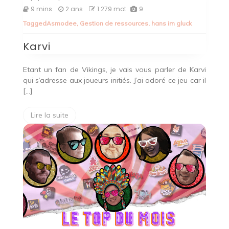
Karvi
9 mins
2 ans
1 279 mot
9
Tagged
Asmodee
,
Gestion de ressources
,
hans im gluck
Karvi
Etant un fan de Vikings, je vais vous parler de Karvi
qui s’adresse aux joueurs initiés. J’ai adoré ce jeu car il
[…]
Lire la suite