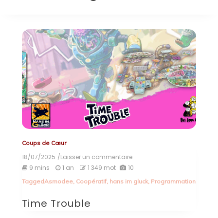
Coups de Cœur
18/07/2025
/Laisser un commentaire
on
Time
9 mins
1 an
1 349 mot
10
Trouble
Tagged
Asmodee
,
Coopératif
,
hans im gluck
,
Programmation
Time Trouble