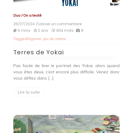
Duo
/
On a testé
26/07/2024
/Laisser un commentaire
on
Terres
6 mins
2 ans
834 mots
8
de
Tagged
Gigamic
,
jeu de cartes
Yokai
Terres de Yokai
Pas facile de tirer le portrait des Yokai, alors quand
vous êtes deux, c’est encore plus difficile. Venez donc
vous défiez dans […]
Lire la suite