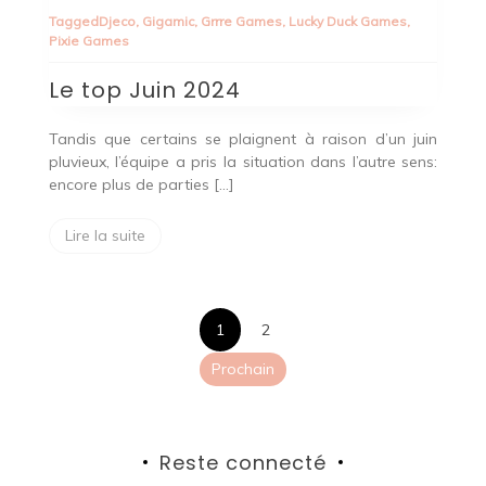
top
Tagged
Djeco
,
Gigamic
,
Grrre Games
,
Lucky Duck Games
,
Juin
Pixie Games
2024
Le top Juin 2024
Tandis que certains se plaignent à raison d’un juin
pluvieux, l’équipe a pris la situation dans l’autre sens:
encore plus de parties […]
Lire la suite
Pagination
1
2
des
Prochain
publications
Reste connecté