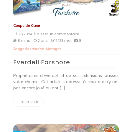
Coups de Cœur
11/07/2024
/Laisser un commentaire
on
Everdell
8 mins
2 ans
1 123 mot
8
Farshore
Tagged
Asmodee
,
Matagot
Everdell Farshore
Propriétaires d’Everdell et de ses extensions, passez
votre chemin. Cet article s’adresse à ceux qui n’y ont
pas encore joué ou ont […]
Lire la suite