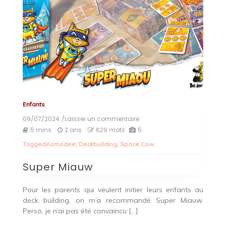
Enfants
09/07/2024
/Laisser un commentaire
on
Super
5 mins
2 ans
629 mots
5
Miauw
Tagged
Asmodee
,
Deckbuilding
,
Space Cow
Super Miauw
Pour les parents qui veulent initier leurs enfants au
deck building, on m’a recommandé Super Miauw.
Perso, je n’ai pas été convaincu […]