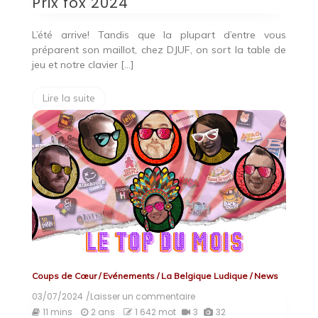
Prix fox 2024
L’été arrive! Tandis que la plupart d’entre vous
préparent son maillot, chez DJUF, on sort la table de
jeu et notre clavier […]
Lire la suite
Coups de Cœur
/
Evénements
/
La Belgique Ludique
/
News
03/07/2024
/Laisser un commentaire
on
Le
11 mins
2 ans
1 642 mot
3
32