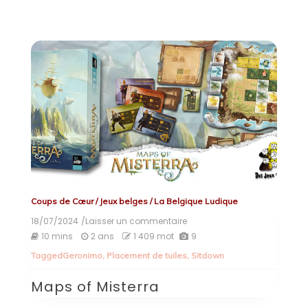
Coups de Cœur
/
Jeux belges
/
La Belgique Ludique
18/07/2024
/Laisser un commentaire
on
Maps
10 mins
2 ans
1 409 mot
9
of
Tagged
Geronimo
,
Placement de tuiles
,
Sitdown
Misterra
Maps of Misterra