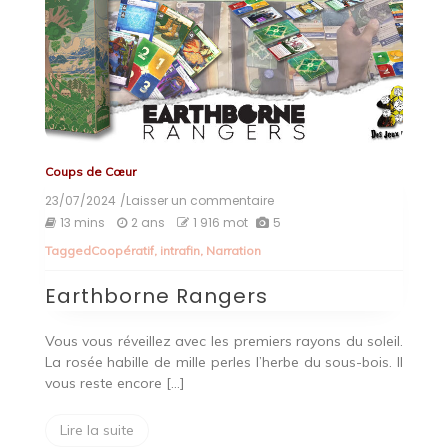
Coups de Cœur
23/07/2024
/Laisser un commentaire
on
Earthborne
13 mins
2 ans
1 916 mot
5
Rangers
Tagged
Coopératif
,
intrafin
,
Narration
Earthborne Rangers
Vous vous réveillez avec les premiers rayons du soleil.
La rosée habille de mille perles l’herbe du sous-bois. Il
vous reste encore […]
Lire la suite