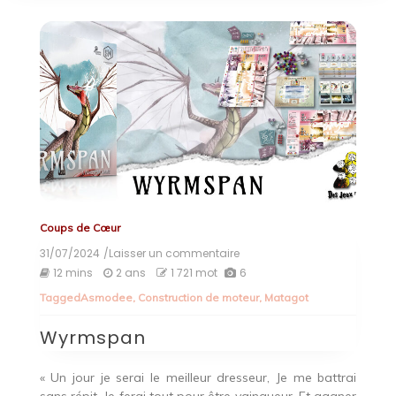
Coups de Cœur
31/07/2024
/Laisser un commentaire
on
Wyrmspan
12 mins
2 ans
1 721 mot
6
Tagged
Asmodee
,
Construction de moteur
,
Matagot
Wyrmspan
« Un jour je serai le meilleur dresseur, Je me battrai