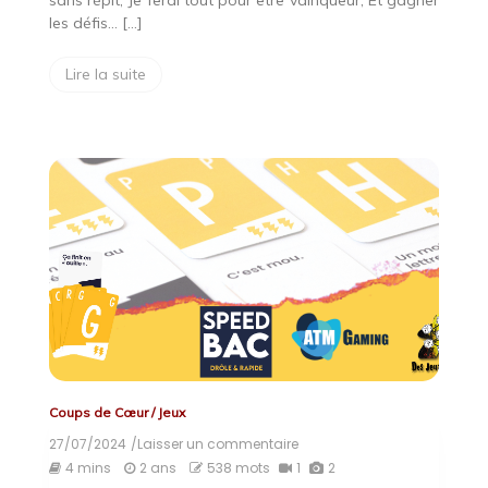
sans répit, Je ferai tout pour être vainqueur, Et gagner
les défis… […]
Lire la suite
Coups de Cœur
/
Jeux
27/07/2024
/Laisser un commentaire
on
Speed
4 mins
2 ans
538 mots
1
2
Bac