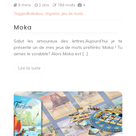
Moka
6 mins
2 ans
786 mots
4
Tagged
bakakou
,
Gigamic
,
Jeu de mots
Moka
Salut les amoureux des lettres,Aujourd’hui je te
présente un de mes jeux de mots préférés: Moka ! Tu
aimes le scrabble? Alors Moka est […]
Lire la suite