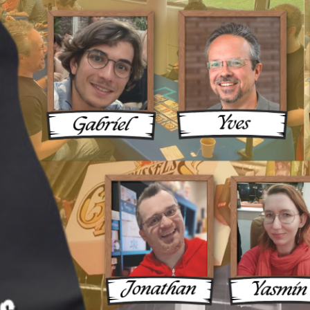
ux Une 
ue