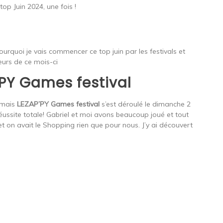
op Juin 2024, une fois !
ourquoi je vais commencer ce top juin par les festivals et
urs de ce mois-ci
’PY Games festival
p mais
LEZAP’PY Games festival
s’est déroulé le dimanche 2
 réussite totale! Gabriel et moi avons beaucoup joué et tout
e et on avait le Shopping rien que pour nous. J’y ai découvert