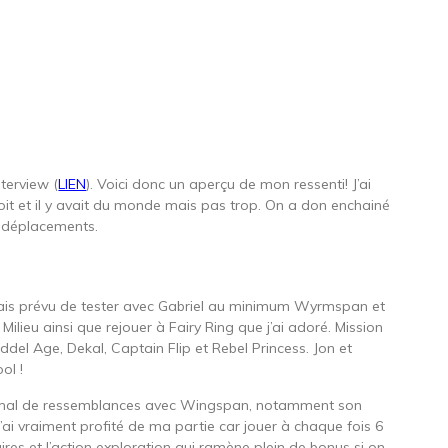
terview (
LIEN
). Voici donc un aperçu de mon ressenti! J’ai
roit et il y avait du monde mais pas trop. On a don enchainé
s déplacements.
avais prévu de tester avec Gabriel au minimum Wyrmspan et
ilieu ainsi que rejouer à Fairy Ring que j’ai adoré. Mission
del Age, Dekal, Captain Flip et Rebel Princess. Jon et
ol !
pas mal de ressemblances avec Wingspan, notamment son
’ai vraiment profité de ma partie car jouer à chaque fois 6
aires et l’action exploration qui ramène plein de bonus si on