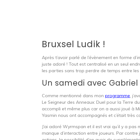
Bruxsel Ludik !
Après t’avoir parlé de l’évènement en forme d’in
juste adoré ! Tout est centralisé en un seul end
les parties sans trop perdre de temps entre le
Un samedi avec Gabriel
Comme mentionné dans mon
programme
, j’
Le Seigneur des Anneaux: Duel pour la Terre du M
accompli et même plus car on a aussi joué à Mid
Yasmin nous ont accompagnés et c’était très co
J’ai adoré Wyrmspan et il est vrai qu’il y a 
manque d’interaction entre joueurs. Par contre j
actions, la possibilité d’en avoir de supplément