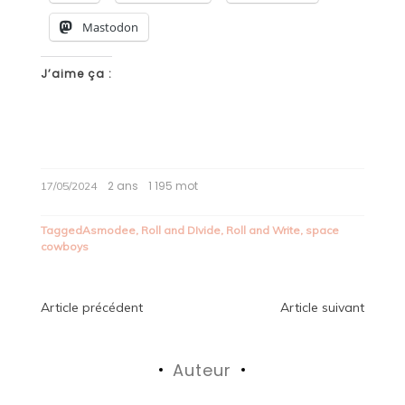
Mastodon
J’aime ça :
2 ans
1 195 mot
17/05/2024
Tagged
Asmodee
,
Roll and DIvide
,
Roll and Write
,
space
cowboys
Navigation
Article précédent
Article suivant
de
Auteur
l’article