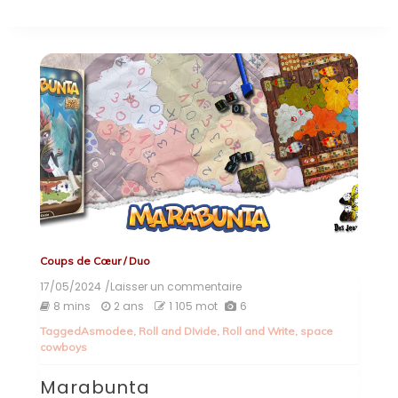
Coups de Cœur
/
Duo
17/05/2024
/Laisser un commentaire
on
Marabunta
8 mins
2 ans
1 105 mot
6
Tagged
Asmodee
,
Roll and DIvide
,
Roll and Write
,
space
cowboys
Marabunta