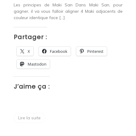
L
Les principes de Maki San Dans Maki San, pour
 un
gagner, il va vous falloir aligner 4 Maki adjacents de
 en
couleur identique face […]
J’
de
Partager :
P
X
Facebook
Pinterest
Mastodon
J’aime ça :
J
Lire la suite