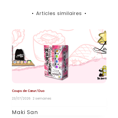
Articles similaires
Coups de Cœur
/
Duo
On
23/07/2026
2 semaines
21
Maki San
R