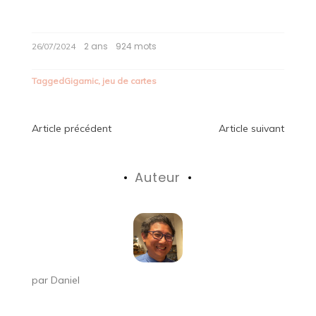
2 ans
924 mots
26/07/2024
Tagged
Gigamic
,
jeu de cartes
Navigation
Article précédent
Article suivant
de
Auteur
l’article
par
Daniel