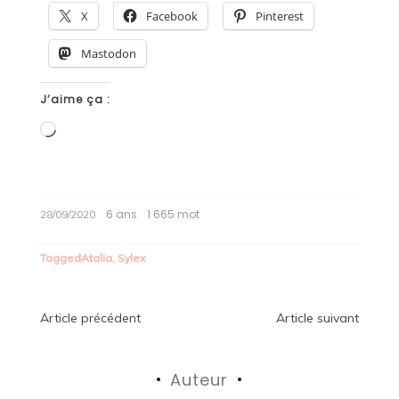
X
Facebook
Pinterest
Mastodon
J’aime ça :
Chargement…
6 ans
1 665 mot
28/09/2020
Tagged
Atalia
,
Sylex
Navigation
Article précédent
Article suivant
de
Auteur
l’article