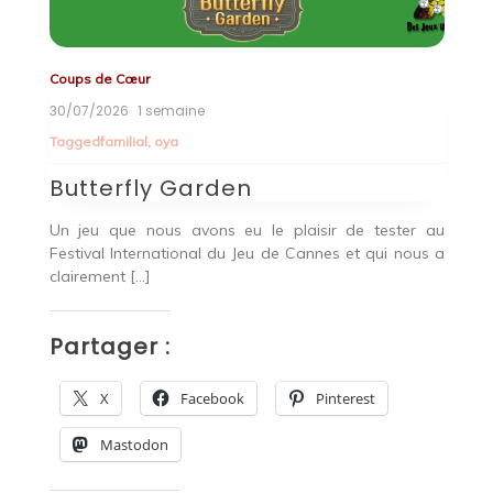
Coups de Cœur
Co
30/07/2026
1 semaine
2
Tagged
familial
,
oya
Butterfly Garden
B
r
Un jeu que nous avons eu le plaisir de tester au
Bu
 De
Festival International du Jeu de Cannes et qui nous a
pa
clairement […]
P
Partager :
X
Facebook
Pinterest
Mastodon