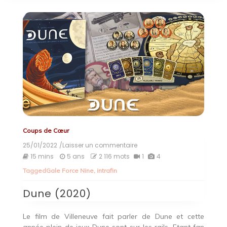
Coups de Cœur
25/01/2022
/Laisser un commentaire
on
Dune
15 mins
5 ans
2 116 mots
1
4
(2020)
Tagged
Gale Force Nine
,
intrafin
Dune (2020)
Le film de Villeneuve fait parler de Dune et cette