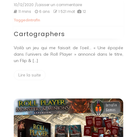
10/12/2020
/Laisser un commentaire
on
Cartographers
11 mins
6 ans
1 521 mot
12
Tagged
intrafin
Cartographers
Voilà un jeu qui me faisait de l’oeil… « Une épopée
dans l’univers de Roll Player » annoncé dans le titre,
un Flip & […]
Lire la suite