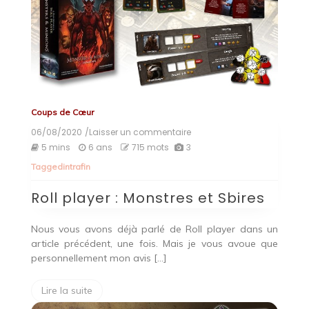
Coups de Cœur
06/08/2020
/Laisser un commentaire
on
Roll
5 mins
6 ans
715 mots
3
player
Tagged
intrafin
:
Monstres
Roll player : Monstres et Sbires
et
Sbires
Nous vous avons déjà parlé de Roll player dans un
article précédent, une fois. Mais je vous avoue que
personnellement mon avis […]
Lire la suite