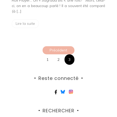
Roll Player… Un « Sagrada bis », une fois? Alors, celui-
ci, on en a beaucoup parlé ! Il a souvent été comparé
(à […]
Lire la suite
Pagination
Précédent
des
1
2
3
publications
Reste connecté
RECHERCHER