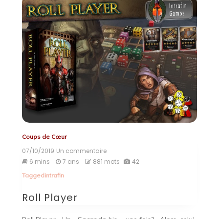
Coups de Cœur
07/10/2019
Un commentaire
sur
Roll
6 mins
7 ans
881 mots
42
Player
Tagged
intrafin
Roll Player