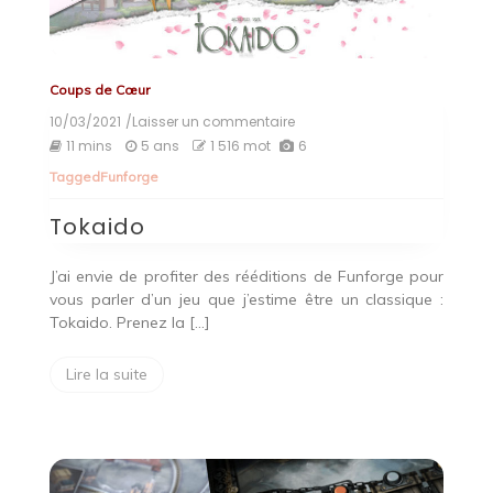
Coups de Cœur
10/03/2021
/Laisser un commentaire
on
Tokaido
11 mins
5 ans
1 516 mot
6
Tagged
Funforge
Tokaido
J’ai envie de profiter des rééditions de Funforge pour
vous parler d’un jeu que j’estime être un classique :
Tokaido. Prenez la […]
Lire la suite