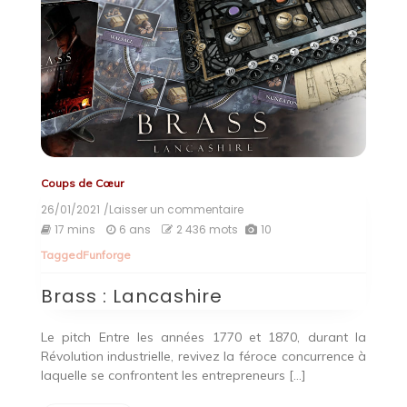
Coups de Cœur
26/01/2021
/Laisser un commentaire
on
Brass
17 mins
6 ans
2 436 mots
10
:
Tagged
Funforge
Lancashire
Brass : Lancashire
Le pitch Entre les années 1770 et 1870, durant la
Révolution industrielle, revivez la féroce concurrence à
laquelle se confrontent les entrepreneurs […]