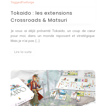
Tagged
Funforge
les
extensions
Tokaido : les extensions
Crossroads
&
Crossroads & Matsuri
Matsuri
Je vous ai déjà présenté Tokaido, un coup de cœur
pour moi, dans un monde reposant et stratégique.
Mais je n’ai pas […]
Lire la suite