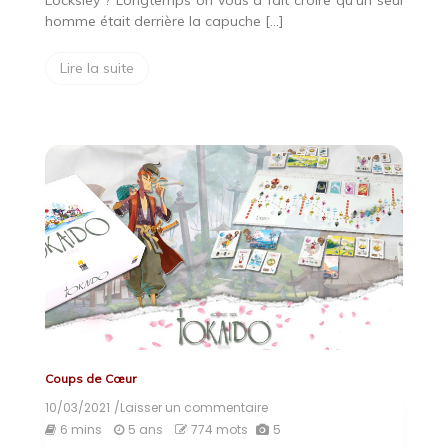
Locksley ? Longtemps on vous a fait croire qu’un seul
homme était derrière la capuche […]
Lire la suite
Coups de Cœur
10/03/2021
/Laisser un commentaire
on
Tokaido
6 mins
5 ans
774 mots
5
: