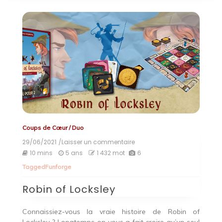
Coups de Cœur
/
Duo
29/06/2021
/Laisser un commentaire
on
Robin
10 mins
5 ans
1 432 mot
6
of
Tagged
Funforge
Locksley
Robin of Locksley
Connaissiez-vous la vraie histoire de Robin of