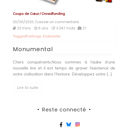
Coups de Cœur
/
Crowdfunding
30/06/2020
/Laisser un commentaire
on
Monumental
23 mins
6 ans
3 347 mots
27
Tagged
Funforge
,
Kickstarter
Monumental
Chers conquérants,Nous sommes à l’aube d’une
nouvelle ère et il est temps de graver l’existence de
votre civilisation dans l’histoire. Développez votre […]
Lire la suite
Reste connecté