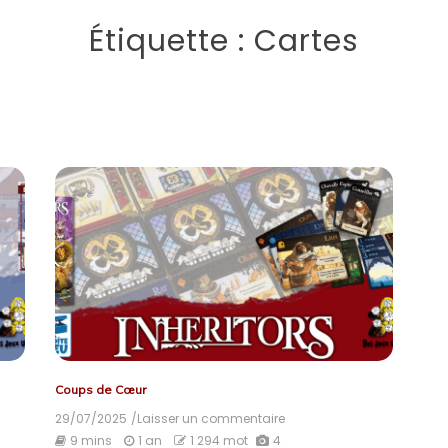
Étiquette :
Cartes
Coups de Cœur
29/07/2025
/Laisser un commentaire
on
Inheritors
9 mins
1 an
1 294 mot
4