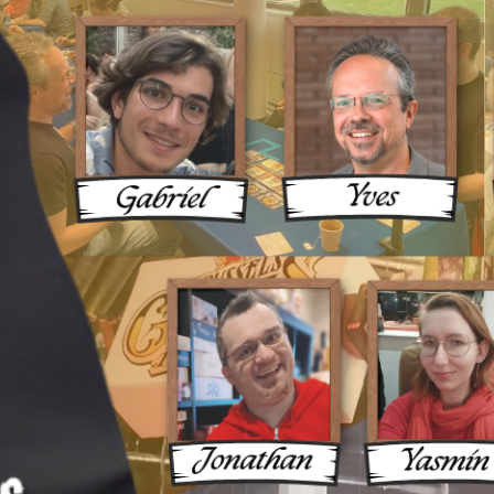
ux Une 
ue