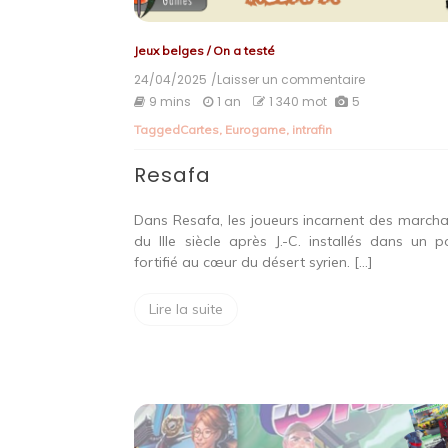
Jeux belges
/
On a testé
24/04/2025
/Laisser un commentaire
on
Resafa
9 mins
1 an
1 340 mot
5
Tagged
Cartes
,
Eurogame
,
intrafin
Resafa
Dans Resafa, les joueurs incarnent des march
du IIIe siècle après J.-C. installés dans un p
fortifié au cœur du désert syrien. […]
Lire la suite