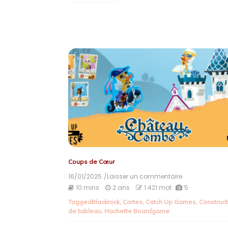
Coups de Cœur
16/01/2025
/Laisser un commentaire
on
Château
10 mins
2 ans
1 421 mot
5
Combo
Tagged
Blackrock
,
Cartes
,
Catch Up Games
,
Construct
de tableau
,
Hachette Boardgame