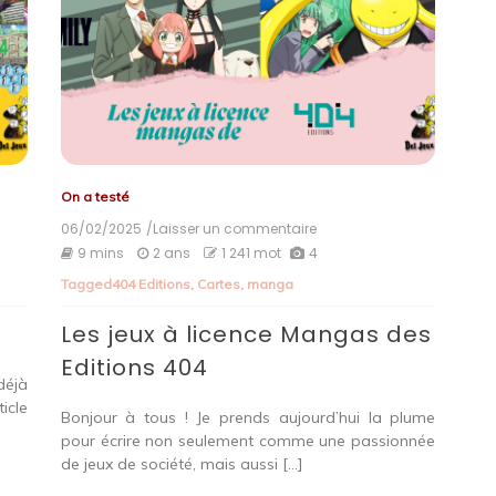
On a testé
06/02/2025
/Laisser un commentaire
on
Les
9 mins
2 ans
1 241 mot
4
jeux
Tagged
404 Editions
,
Cartes
,
manga
à
licence
Les jeux à licence Mangas des
Mangas
des
Editions 404
Editions
déjà
404
icle
Bonjour à tous ! Je prends aujourd’hui la plume
pour écrire non seulement comme une passionnée
de jeux de société, mais aussi […]