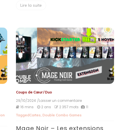
Lire la suite
Coups de Cœur
/
Duo
29/10/2024
/Laisser un commentaire
on
Mage
16 mins
2 ans
2 357 mots
11
Noir
ion
Tagged
Cartes
,
Double Combo Games
–
Les
Mage Noir – Les extensions
extensions