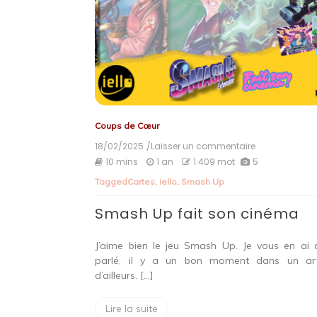
Coups de Cœur
18/02/2025
/Laisser un commentaire
on
Smash
10 mins
1 an
1 409 mot
5
Up
Tagged
Cartes
,
iello
,
Smash Up
fait
son
Smash Up fait son cinéma
cinéma
J’aime bien le jeu Smash Up. Je vous en ai 
parlé, il y a un bon moment dans un art
d’ailleurs. […]
Lire la suite