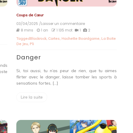
Coups de Cœur
03/04/2025
/Laisser un commentaire
on
Danger
8 mins
1 an
1 135 mot
1
2
Tagged
Blackrock
,
Cartes
,
Hachette Boardgame
,
La Boite
De Jeu
,
Pli
Danger
ands
Si, toi aussi, tu n’as peur de rien, que tu aimes
oste
flirter avec le danger, laisse tomber les sports à
sensations fortes, […]
Lire la suite