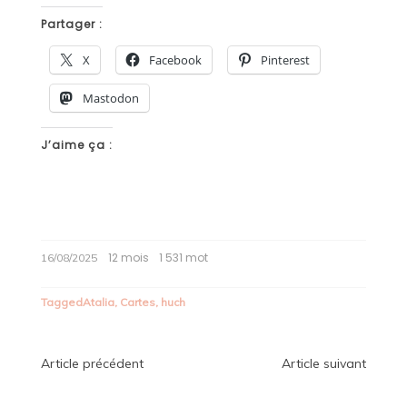
Partager :
X
Facebook
Pinterest
Mastodon
J’aime ça :
12 mois
1 531 mot
16/08/2025
Tagged
Atalia
,
Cartes
,
huch
Navigation
Article précédent
Article suivant
de