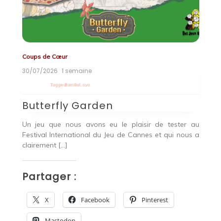
Coups de Cœur
Co
30/07/2026
1 semaine
2
Tagged
familial
,
oya
T
Butterfly Garden
B
r
Un jeu que nous avons eu le plaisir de tester au
Bu
 De
Festival International du Jeu de Cannes et qui nous a
pa
clairement […]
P
Partager :
X
Facebook
Pinterest
Mastodon