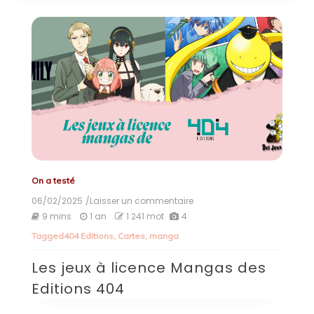
On a testé
06/02/2025
/Laisser un commentaire
on
Les
9 mins
1 an
1 241 mot
4
jeux
Tagged
404 Editions
,
Cartes
,
manga
à
licence
Les jeux à licence Mangas des
Mangas
des
Editions 404
Editions
404