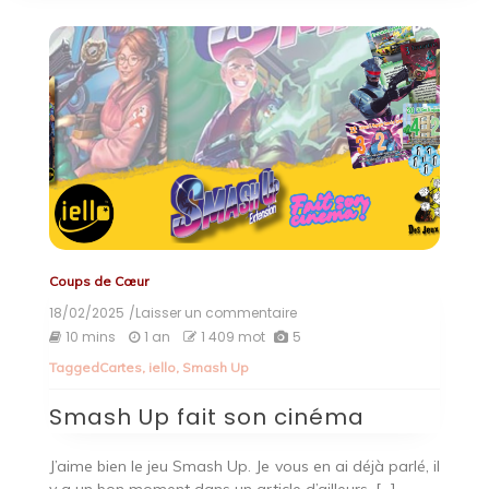
Coups de Cœur
18/02/2025
/Laisser un commentaire
on
Smash
10 mins
1 an
1 409 mot
5
Up
Tagged
Cartes
,
iello
,
Smash Up
fait
son
Smash Up fait son cinéma
cinéma
J’aime bien le jeu Smash Up. Je vous en ai déjà parlé, il