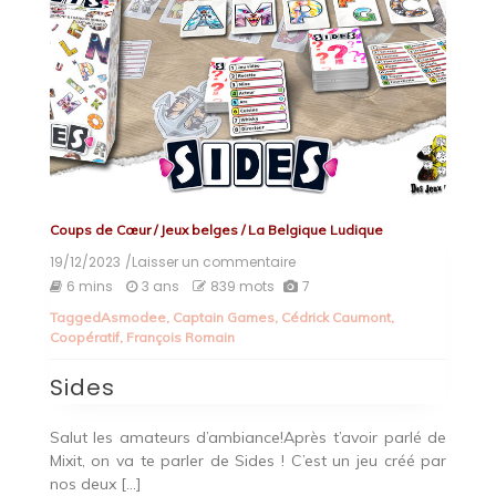
Coups de Cœur
/
Jeux belges
/
La Belgique Ludique
19/12/2023
/Laisser un commentaire
on
Sides
6 mins
3 ans
839 mots
7
Tagged
Asmodee
,
Captain Games
,
Cédrick Caumont
,
Coopératif
,
François Romain
Sides
Salut les amateurs d’ambiance!Après t’avoir parlé de
Mixit, on va te parler de Sides ! C’est un jeu créé par
nos deux […]