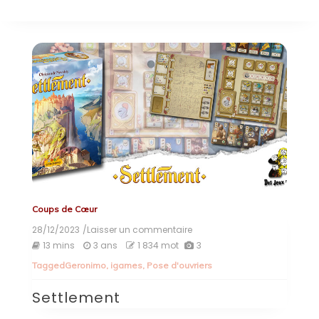
Coups de Cœur
28/12/2023
/Laisser un commentaire
on
Settlement
13 mins
3 ans
1 834 mot
3
Tagged
Geronimo
,
igames
,
Pose d'ouvriers
Settlement