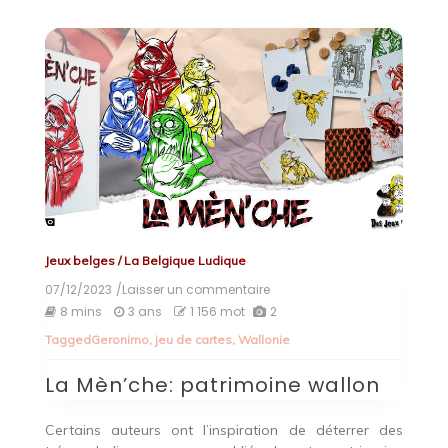
Jeux belges
/
La Belgique Ludique
07/12/2023
/Laisser un commentaire
on
La
8 mins
3 ans
1 156 mot
2
Mèn’che:
Tagged
Geronimo
,
jeu de cartes
,
Wallonie
patrimoine
wallon
La Mèn’che: patrimoine wallon
Certains auteurs ont l’inspiration de déterrer des