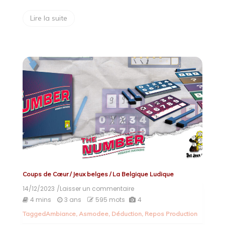
Lire la suite
Coups de Cœur
/
Jeux belges
/
La Belgique Ludique
14/12/2023
/Laisser un commentaire
on
The
4 mins
3 ans
595 mots
4
Number
Tagged
Ambiance
,
Asmodee
,
Déduction
,
Repos Production