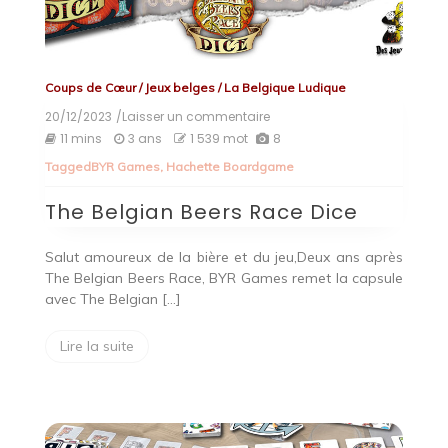
Coups de Cœur
/
Jeux belges
/
La Belgique Ludique
20/12/2023
/Laisser un commentaire
on
The
11 mins
3 ans
1 539 mot
8
Belgian
Tagged
BYR Games
,
Hachette Boardgame
Beers
Race
The Belgian Beers Race Dice
Dice
Salut amoureux de la bière et du jeu,Deux ans après
The Belgian Beers Race, BYR Games remet la capsule
avec The Belgian […]
Lire la suite