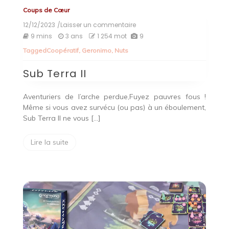
Coups de Cœur
12/12/2023
/Laisser un commentaire
on
Sub
9 mins
3 ans
1 254 mot
9
Terra
Tagged
Coopératif
,
Geronimo
,
Nuts
II
Sub Terra II
Aventuriers de l’arche perdue,Fuyez pauvres fous !
Même si vous avez survécu (ou pas) à un éboulement,
Sub Terra II ne vous […]
Lire la suite