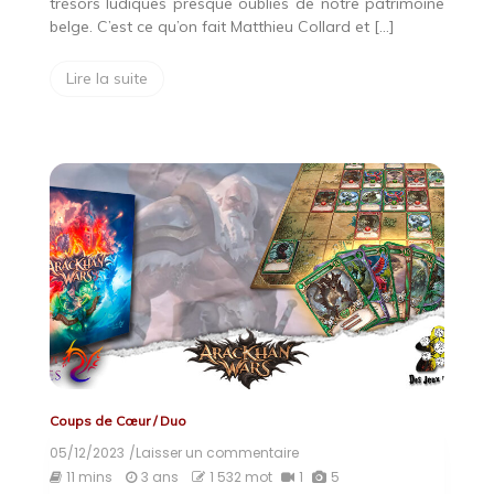
trésors ludiques presque oubliés de notre patrimoine
belge. C’est ce qu’on fait Matthieu Collard et […]
Lire la suite
Coups de Cœur
/
Duo
05/12/2023
/Laisser un commentaire
on
AracKhan
11 mins
3 ans
1 532 mot
1
5
Wars