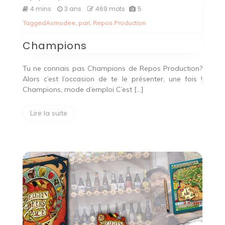
Champions
4 mins
3 ans
469 mots
5
Tagged
Asmodee
,
pari
,
Repos Production
Champions
Tu ne connais pas Champions de Repos Production?
Alors c’est l’occasion de te le présenter, une fois !
Champions, mode d’emploi C’est […]
Lire la suite