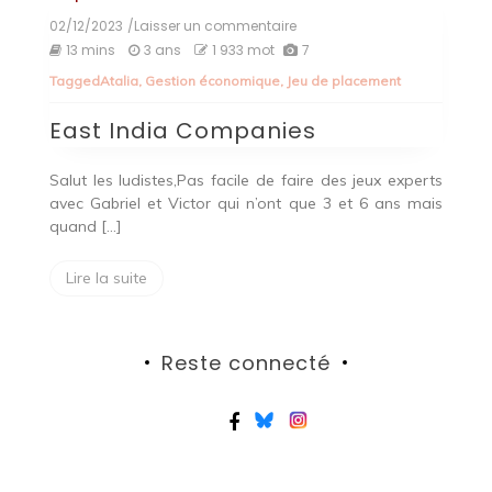
02/12/2023
/Laisser un commentaire
on
East
13 mins
3 ans
1 933 mot
7
India
Tagged
Atalia
,
Gestion économique
,
Jeu de placement
Companies
East India Companies
Salut les ludistes,Pas facile de faire des jeux experts
avec Gabriel et Victor qui n’ont que 3 et 6 ans mais
quand […]
Lire la suite
Reste connecté