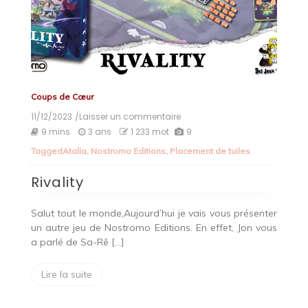
Coups de Cœur
11/12/2023
/Laisser un commentaire
on
Rivality
9 mins
3 ans
1 233 mot
9
Tagged
Atalia
,
Nostromo Editions
,
Placement de tuiles
Rivality
Salut tout le monde,Aujourd’hui je vais vous présenter
un autre jeu de Nostromo Editions. En effet, Jon vous
a parlé de Sa-Rê […]
Lire la suite