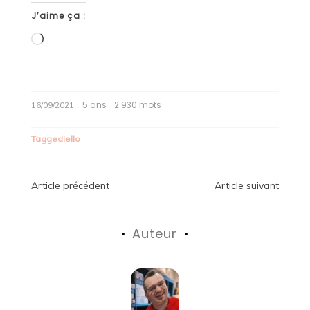
J’aime ça :
Chargement…
5 ans
2 930 mots
16/09/2021
Tagged
iello
Navigation
Article précédent
Article suivant
de
Auteur
l’article