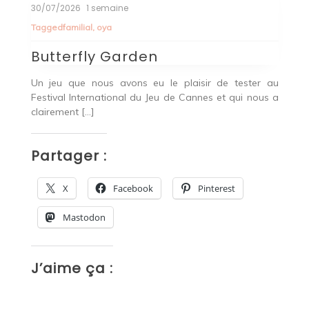
30/07/2026
1 semaine
2
Tagged
familial
,
oya
T
Butterfly Garden
B
r
Un jeu que nous avons eu le plaisir de tester au
Bu
 De
Festival International du Jeu de Cannes et qui nous a
pa
clairement […]
P
Partager :
X
Facebook
Pinterest
Mastodon
J
J’aime ça :