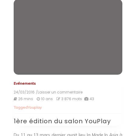
Evénements
24/03/2016
/Laisser un commentaire
on
1ère
26 mins
10 ans
3 876 mots
43
édition
Tagged
Youplay
du
salon
1ère édition du salon YouPlay
YouPlay
Du 11 au 13 mars dernier avait lieu la Made In Asia à