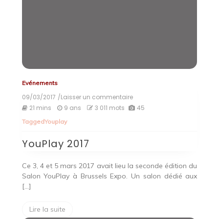
Evénements
09/03/2017
/Laisser un commentaire
on
YouPlay
21 mins
9 ans
3 011 mots
45
2017
Tagged
Youplay
YouPlay 2017
Ce 3, 4 et 5 mars 2017 avait lieu la seconde édition du
Salon YouPlay à Brussels Expo. Un salon dédié aux
[…]
Lire la suite