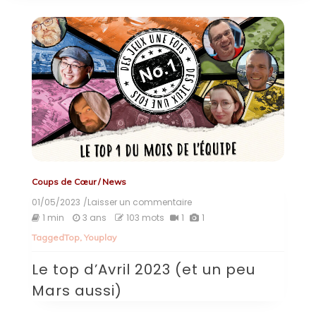
Coups de Cœur
/
News
01/05/2023
/Laisser un commentaire
on
Le
1 min
3 ans
103 mots
1
1
top
Tagged
Top
,
Youplay
d’Avril
2023
Le top d’Avril 2023 (et un peu
(et
un
Mars aussi)
peu
Mars