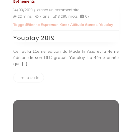
Evénements
14/03/2019
/Laisser un commentaire
on
Youplay
22 mins
7 ans
3 295 mots
67
2019
Tagged
Etienne Espreman
,
Geek Attitude Games
,
Youplay
Youplay 2019
Ce fut la 11ème édition du Made In Asia et la 4ème
édition de son DLC gratuit, Youplay. La 4ème année
que […]
Lire la suite