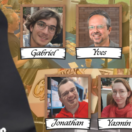
ux Une 
ue