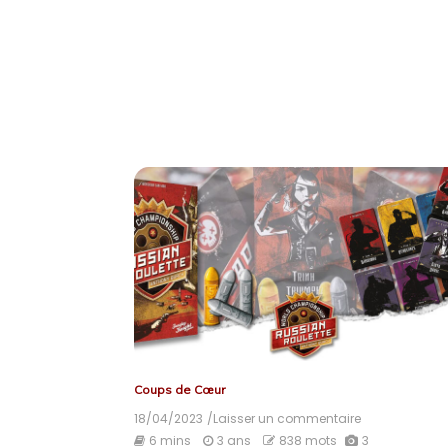
Coups de Cœur
18/04/2023
/Laisser un commentaire
on
World
6 mins
3 ans
838 mots
3