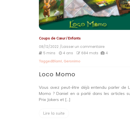
Coups de Cœur
/
Enfants
08/12/2022
/Laisser un commentaire
on
Loco
5 mins
4 ans
684 mots
4
Momo
Tagged
Blam!
,
Geronimo
Loco Momo
Vous avez peut-être déjà entendu parler de 
Momo ? Daniel en a parlé dans les articles su
Prix Jokers et […]
Lire la suite