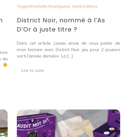
p
Noir,
Tagged
Hachette Boardgame
,
Spiral Editions
nommé
à
n
District Noir, nommé à l’As
l’As
D’Or
D’Or à juste titre ?
à
juste
…
titre ?
Dans cet article, j’avais envie de vous parler de
mon histoire avec District Noir, jeu pour 2 joueurs
ance
sorti l’année dernière. La […]
s du
e…
Lire la suite