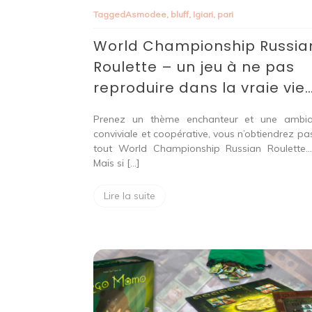
Championshi
Tagged
Asmodee
,
bluff
,
Igiari
,
pari
Russian
Roulette
World Championship Russia
–
un
Roulette – un jeu à ne pas
jeu
à
reproduire dans la vraie vie
ne
pas
reproduire
Prenez un thème enchanteur et une ambi
dans
conviviale et coopérative, vous n’obtiendrez pa
la
tout World Championship Russian Roulett
vraie
Mais si […]
vie…
Lire la suite