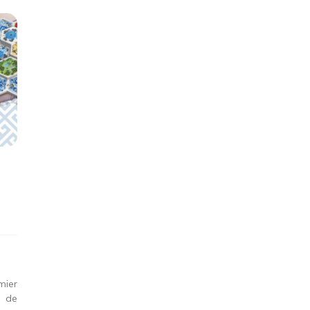
mier
e de