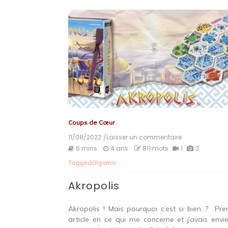
Coups de Cœur
11/08/2022
/Laisser un commentaire
on
Akropolis
6 mins
4 ans
811 mots
1
3
Tagged
Gigamic
Akropolis
Akropolis ! Mais pourquoi c’est si bien…? Pre
article en ce qui me concerne et j’avais envi