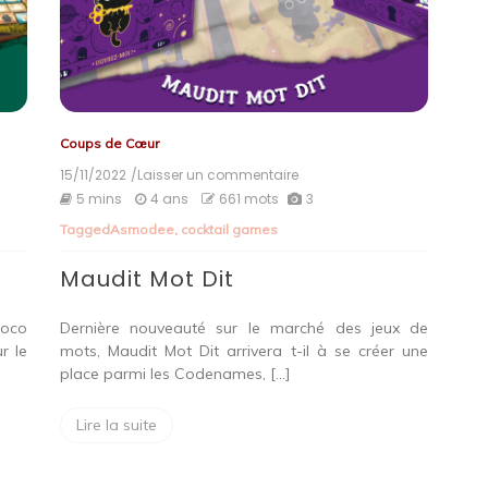
Coups de Cœur
15/11/2022
/Laisser un commentaire
on
Maudit
5 mins
4 ans
661 mots
3
Mot
Tagged
Asmodee
,
cocktail games
Dit
Maudit Mot Dit
Loco
Dernière nouveauté sur le marché des jeux de
r le
mots, Maudit Mot Dit arrivera t-il à se créer une
place parmi les Codenames, […]
Lire la suite