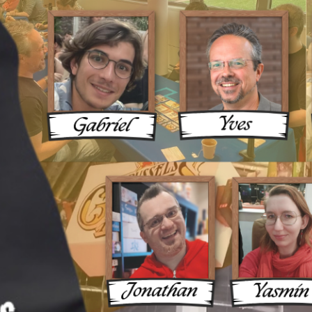
ux Une 
ue