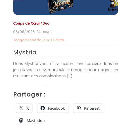
Coups de Cœur
/
Duo
Co
06/08/2026
14 heures
0
Tagged
Débâcle Jeux
,
Ludistri
Mystria
A
aie
Dans Mystria vous allez incarner une sorcière dans un
Vo
jeu où vous allez manipuler la magie pour gagner en
l’
réalisant des combinaisons […]
P
Partager :
X
Facebook
Pinterest
Mastodon