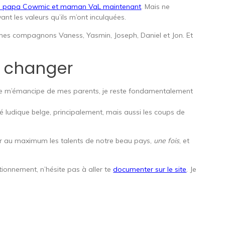
sans papa Cowmic et maman VaL maintenant
. Mais ne
vant les valeurs qu’ils m’ont inculquées.
 mes compagnons Vaness, Yasmin, Joseph, Daniel et Jon. Et
a changer
je m’émancipe de mes parents, je reste fondamentalement
té ludique belge, principalement, mais aussi les coups de
r au maximum les talents de notre beau pays,
une fois
, et
ctionnement, n’hésite pas à aller te
documenter sur le site
. Je