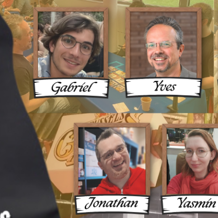
ux Une 
ue