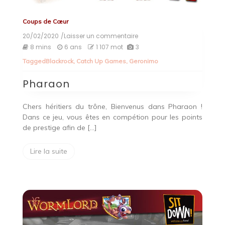
Coups de Cœur
20/02/2020
/Laisser un commentaire
on
Pharaon
8 mins
6 ans
1 107 mot
3
Tagged
Blackrock
,
Catch Up Games
,
Geronimo
Pharaon
Chers héritiers du trône, Bienvenus dans Pharaon !
Dans ce jeu, vous êtes en compétion pour les points
de prestige afin de […]
Lire la suite