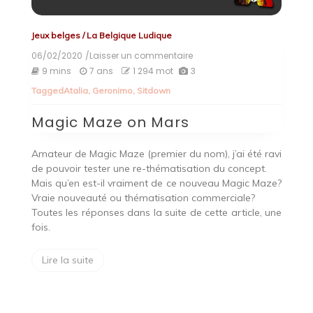
Jeux belges
/
La Belgique Ludique
06/02/2020
/Laisser un commentaire
on
Magic
9 mins
7 ans
1 294 mot
3
Maze
Tagged
Atalia
,
Geronimo
,
Sitdown
on
Mars
Magic Maze on Mars
Amateur de Magic Maze (premier du nom), j’ai été ravi
de pouvoir tester une re-thématisation du concept.
Mais qu’en est-il vraiment de ce nouveau Magic Maze?
Vraie nouveauté ou thématisation commerciale?
Toutes les réponses dans la suite de cette article, une
fois.
Lire la suite