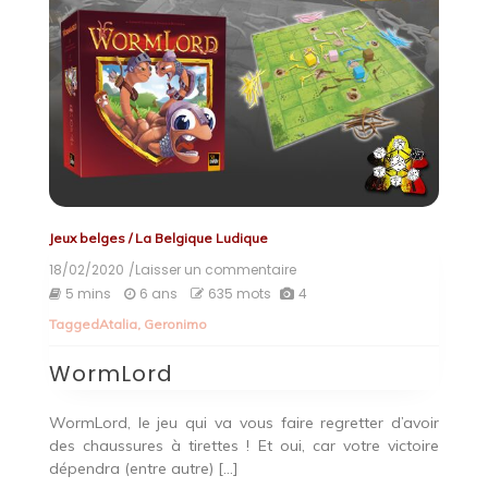
Jeux belges
/
La Belgique Ludique
18/02/2020
/Laisser un commentaire
on
WormLord
5 mins
6 ans
635 mots
4
Tagged
Atalia
,
Geronimo
WormLord
WormLord, le jeu qui va vous faire regretter d’avoir
des chaussures à tirettes ! Et oui, car votre victoire
dépendra (entre autre) […]