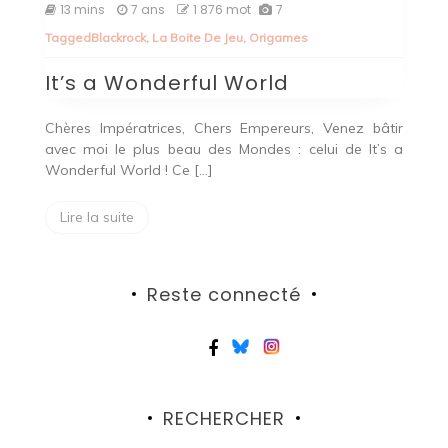
It’s
13 mins
7 ans
1 876 mot
7
a
Tagged
Blackrock
,
La Boite De Jeu
,
Origames
Wonderful
World
It’s a Wonderful World
Chères Impératrices, Chers Empereurs, Venez bâtir
avec moi le plus beau des Mondes : celui de It’s a
Wonderful World ! Ce […]
Lire la suite
Reste connecté
RECHERCHER