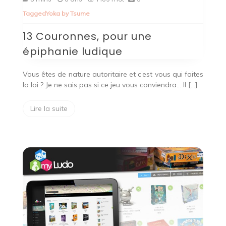
Couronnes,
Tagged
Yoka by Tsume
pour
une
13 Couronnes, pour une
épiphanie
ludique
épiphanie ludique
Vous êtes de nature autoritaire et c’est vous qui faites
la loi ? Je ne sais pas si ce jeu vous conviendra… Il […]
Lire la suite