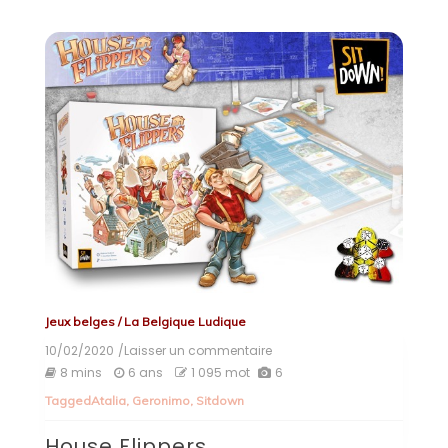
Jeux belges
/
La Belgique Ludique
10/02/2020
/Laisser un commentaire
on
House
8 mins
6 ans
1 095 mot
6
Flippers
Tagged
Atalia
,
Geronimo
,
Sitdown
House Flippers