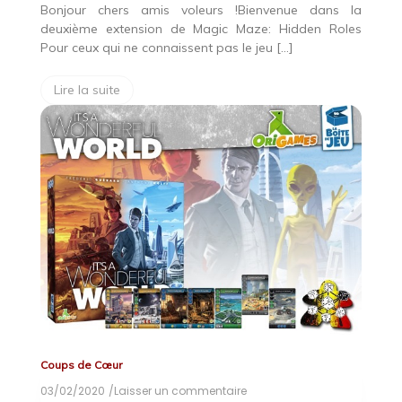
Bonjour chers amis voleurs !Bienvenue dans la
deuxième extension de Magic Maze: Hidden Roles
Pour ceux qui ne connaissent pas le jeu […]
Lire la suite
Coups de Cœur
03/02/2020
/Laisser un commentaire
on