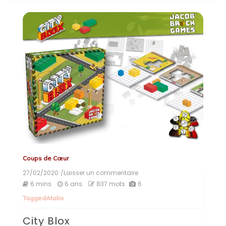
Coups de Cœur
27/02/2020
/Laisser un commentaire
on
City
6 mins
6 ans
837 mots
6
Blox
Tagged
Atalia
City Blox