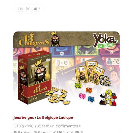
Lire la suite
Jeux belges
/
La Belgique Ludique
13/02/2020
/Laisser un commentaire
on
13
8 mins
6 ans
1 169 mot
5