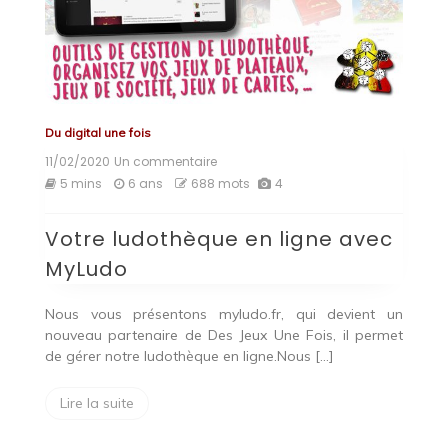
Du digital une fois
11/02/2020
Un commentaire
sur
Votre
5 mins
6 ans
688 mots
4
ludothèque
en
Votre ludothèque en ligne avec
ligne
avec
MyLudo
MyLudo
Nous vous présentons myludo.fr, qui devient un
nouveau partenaire de Des Jeux Une Fois, il permet
de gérer notre ludothèque en ligne.Nous […]
Lire la suite