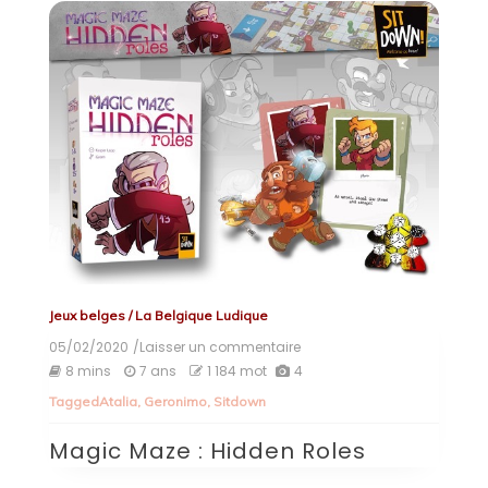
Jeux belges
/
La Belgique Ludique
05/02/2020
/Laisser un commentaire
on
Magic
8 mins
7 ans
1 184 mot
4
Maze
Tagged
Atalia
,
Geronimo
,
Sitdown
:
Hidden
Magic Maze : Hidden Roles
Roles