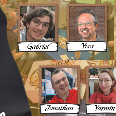
ux Une 
ue