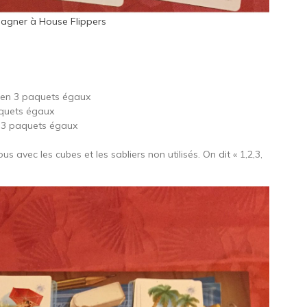
 gagner à House Flippers
es en 3 paquets égaux
paquets égaux
n 3 paquets égaux
 avec les cubes et les sabliers non utilisés. On dit « 1,2,3,