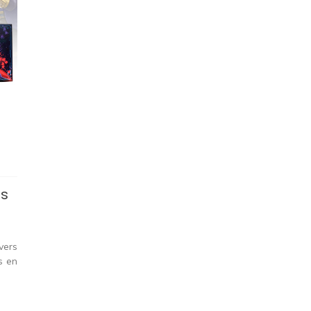
Vs
vers
s en