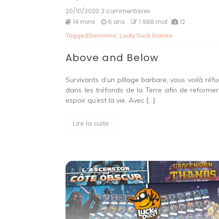
20/10/2020
2 commentaires
sur
Above
14 mins
6 ans
1 988 mot
12
and
Tagged
Geronimo
,
Lucky Duck Games
Below
Above and Below
Survivants d’un pillage barbare, vous voilà réfu
dans les tréfonds de la Terre afin de reformer
espoir qu’est la vie. Avec […]
Lire la suite