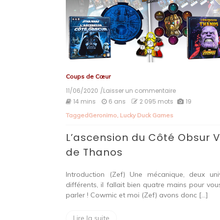
Coups de Cœur
11/06/2020
/Laisser un commentaire
on
L’ascension
14 mins
6 ans
2 095 mots
19
du
Tagged
Geronimo
,
Lucky Duck Games
Côté
Obsur
L’ascension du Côté Obsur 
Vs
de
de Thanos
Thanos
Introduction (Zef) Une mécanique, deux uni
différents, il fallait bien quatre mains pour vou
parler ! Cowmic et moi (Zef) avons donc […]
Lire la suite