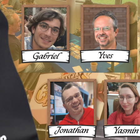
ux Une 
ue