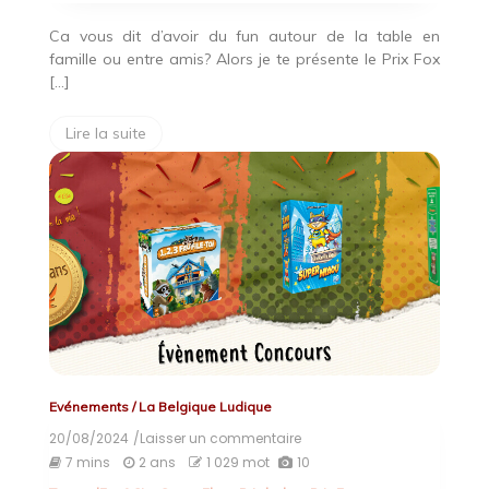
Ca vous dit d’avoir du fun autour de la table en
famille ou entre amis? Alors je te présente le Prix Fox
[…]
Lire la suite
Evénements
/
La Belgique Ludique
20/08/2024
/Laisser un commentaire
on
Prix
7 mins
2 ans
1 029 mot
10
Fox