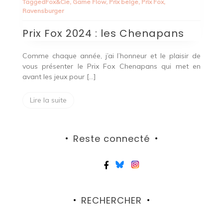
Tagged
Fox&Cie
,
Game Flow
,
Prix belge
,
Prix Fox
,
2024
Ravensburger
:
les
Prix Fox 2024 : les Chenapans
Chenapans
Comme chaque année, j’ai l’honneur et le plaisir de
vous présenter le Prix Fox Chenapans qui met en
avant les jeux pour […]
Lire la suite
Reste connecté
RECHERCHER