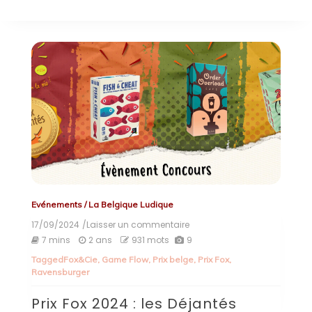
Evénements
/
La Belgique Ludique
17/09/2024
/Laisser un commentaire
on
Prix
7 mins
2 ans
931 mots
9
Fox
Tagged
Fox&Cie
,
Game Flow
,
Prix belge
,
Prix Fox
,
2024
Ravensburger
:
les
Prix Fox 2024 : les Déjantés
Déjantés