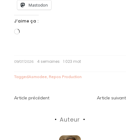
Mastodon
J’aime ça :
Chargement…
4 semaines
1 023 mot
09/07/2026
Tagged
Asmodee
,
Repos Production
Navigation
Article précédent
Article suivant
de
Auteur
l’article