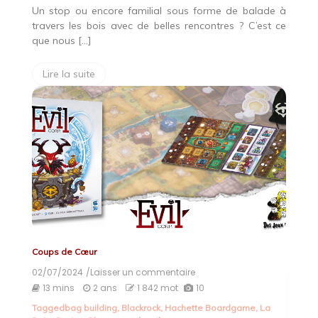
Un stop ou encore familial sous forme de balade à
travers les bois avec de belles rencontres ? C’est ce
que nous […]
Lire la suite
Coups de Cœur
02/07/2024
/Laisser un commentaire
on
Evil
13 mins
2 ans
1 842 mot
10
Corp
Tagged
bag building
,
Blackrock
,
Hachette Boardgame
,
La