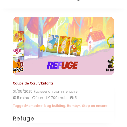
Coups de Cœur
/
Enfants
01/05/2025
/Laisser un commentaire
on
Refuge
5 mins
1 an
700 mots
5
Tagged
Asmodee
,
bag building
,
Bombyx
,
Stop ou encore
Refuge