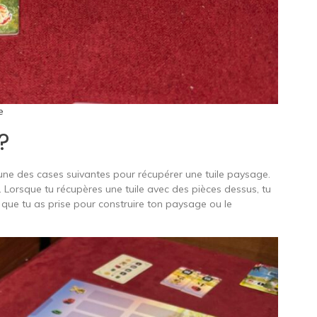
e
?
 une des cases suivantes pour récupérer une tuile paysage.
. Lorsque tu récupères une tuile avec des pièces dessus, tu
le que tu as prise pour construire ton paysage ou le