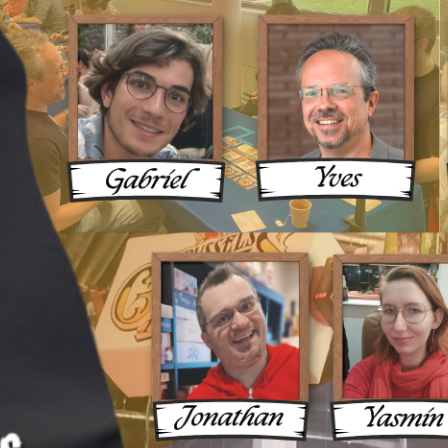
ux Une 
ue