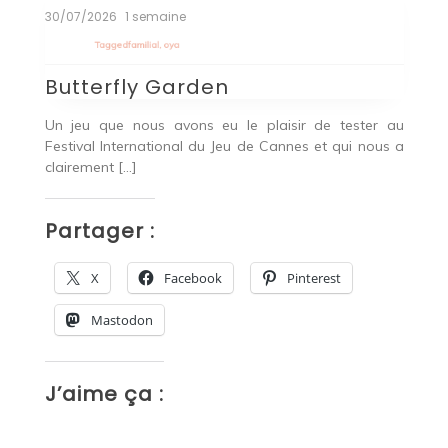
30/07/2026
1 semaine
2
Tagged
familial
,
oya
T
Butterfly Garden
B
r
Un jeu que nous avons eu le plaisir de tester au
Bu
 De
Festival International du Jeu de Cannes et qui nous a
pa
clairement […]
P
Partager :
X
Facebook
Pinterest
Mastodon
J
J’aime ça :