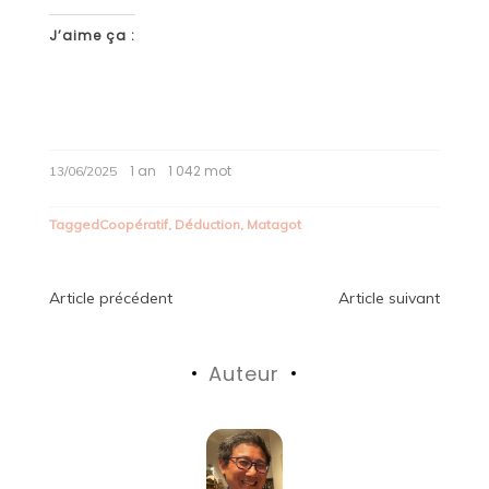
J’aime ça :
1 an
1 042 mot
13/06/2025
Tagged
Coopératif
,
Déduction
,
Matagot
Navigation
Article précédent
Article suivant
de
Auteur
l’article