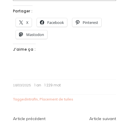
Partager :
X
Facebook
Pinterest
Mastodon
J’aime ça :
1 an
1 229 mot
18/03/2025
Tagged
intrafin
,
Placement de tuiles
Navigation
Article précédent
Article suivant