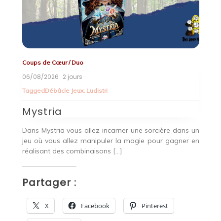
Coups de Cœur
/
Duo
Co
06/08/2026
2 jours
0
Tagged
Débâcle Jeux
,
Ludistri
T
Lu
Mystria
A
aie
Dans Mystria vous allez incarner une sorcière dans un
Vo
jeu où vous allez manipuler la magie pour gagner en
l’
réalisant des combinaisons […]
P
Partager :
X
Facebook
Pinterest