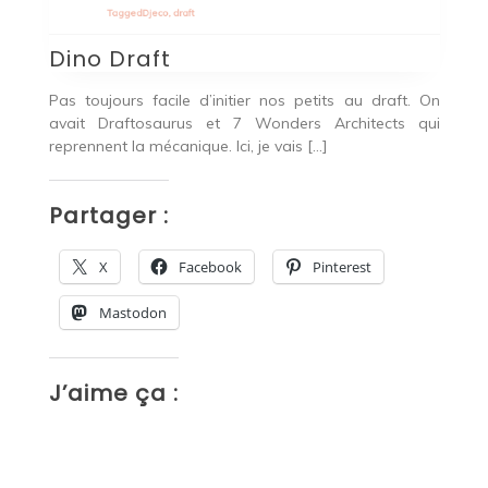
Tagged
Djeco
,
draft
T
Dino Draft
C
nde
Pas toujours facile d’initier nos petits au draft. On
At
ce,
avait Draftosaurus et 7 Wonders Architects qui
fa
reprennent la mécanique. Ici, je vais […]
te
Partager :
P
X
Facebook
Pinterest
Mastodon
J’aime ça :
J