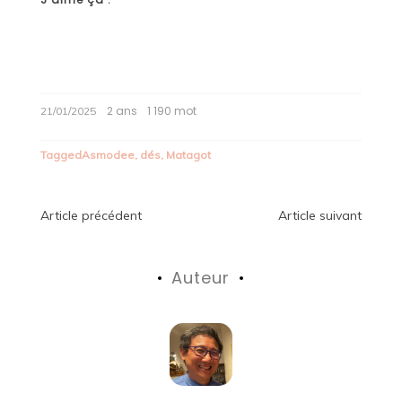
2 ans
1 190 mot
21/01/2025
Tagged
Asmodee
,
dés
,
Matagot
Navigation
Article précédent
Article suivant
de
Auteur
l’article