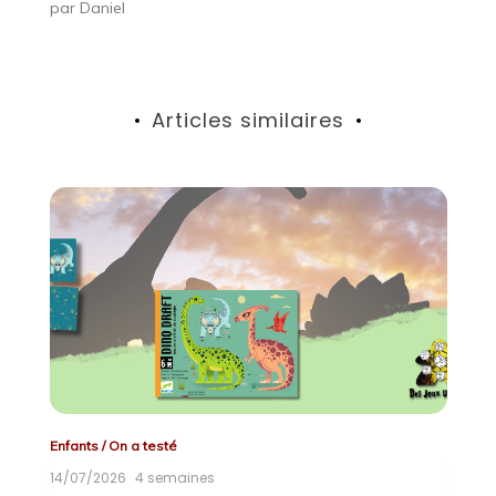
par
Daniel
Articles similaires
Enfants
/
On a testé
On
14/07/2026
4 semaines
2