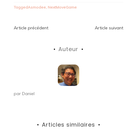
Tagged
Asmodee
,
NextMoveGame
Navigation
Article précédent
Article suivant
de
Auteur
l’article
par
Daniel
Articles similaires