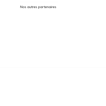
Nos autres partenaires
Des Jeux Une Fois