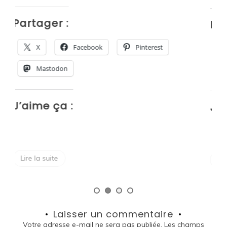
P
Partager :
X
Facebook
Pinterest
Mastodon
J
J’aime ça :
Lire la suite
Laisser un commentaire
Votre adresse e-mail ne sera pas publiée.
Les champs