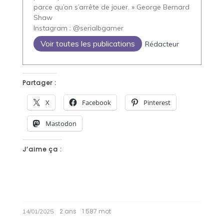
parce qu’on s’arrête de jouer. » George Bernard
Shaw
Instagram : @serialbgamer
Voir toutes les publications
Rédacteur
Partager :
X
Facebook
Pinterest
Mastodon
J’aime ça :
2 ans
1 587 mot
14/01/2025