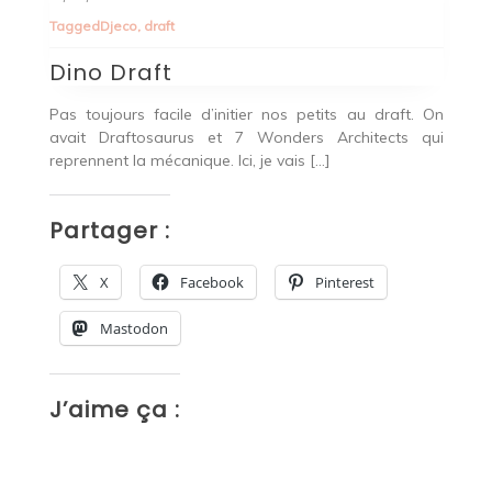
Tagged
Djeco
,
draft
T
Dino Draft
S
 de
Pas toujours facile d’initier nos petits au draft. On
Ce
ans
avait Draftosaurus et 7 Wonders Architects qui
t
reprennent la mécanique. Ici, je vais […]
Sp
Partager :
P
X
Facebook
Pinterest
Mastodon
J’aime ça :
J