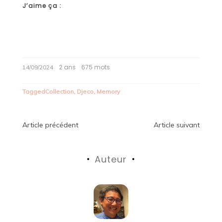
J’aime ça :
2 ans
675 mots
14/09/2024
Tagged
Collection
,
Djeco
,
Memory
Navigation
Article précédent
Article suivant
de
Auteur
l’article