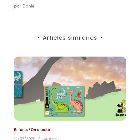
par
Daniel
Articles similaires
Enfants
/
On a testé
Co
14/07/2026
4 semaines
21