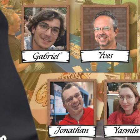
ux Une 
ue