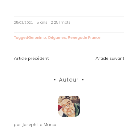
5 ans
2 251 mots
25/03/2021
Tagged
Geronimo
,
Origames
,
Renegade France
Navigation
Article précédent
Article suivant
de
Auteur
l’article
par
Joseph La Marca