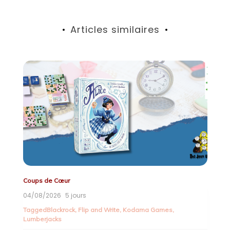
Articles similaires
Coups de Cœur
Co
04/08/2026
5 jours
3
Tagged
Blackrock
,
Flip and Write
,
Kodama Games
,
T
Lumberjacks