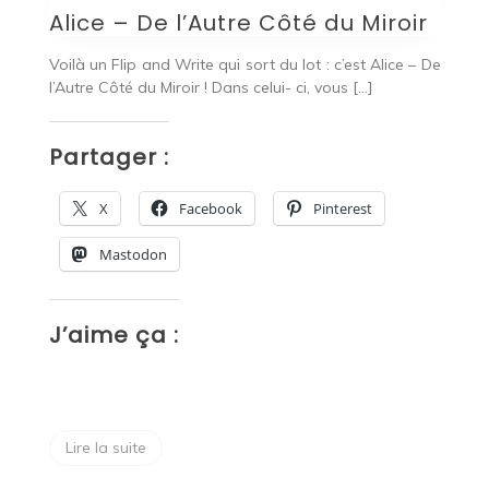
B
Alice – De l’Autre Côté du Miroir
 un
U
Voilà un Flip and Write qui sort du lot : c’est Alice – De
 en
Fe
l’Autre Côté du Miroir ! Dans celui- ci, vous […]
cl
Partager :
P
X
Facebook
Pinterest
Mastodon
J’aime ça :
J
Lire la suite