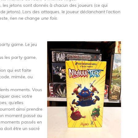
es, les jetons sont donnés à chacun des joueurs (ce qui
 jetons). Lors des attaques, le joueur déclanchant l’action
reste, rien ne change
une fois
.
 party game. Le jeu
s les party game,
on qui est faite
r code, mimée, ou
cellents moments. Vous
iquer avec votre
es, qu’elles
urront ainsi prendre
Un bon moment passé au
ons moments passés en
 ça doit être un sacré