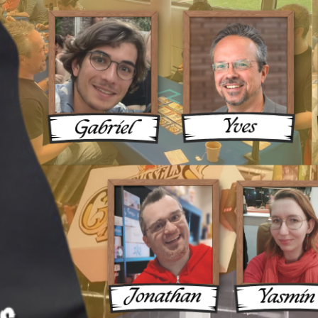
ux Une 
ue