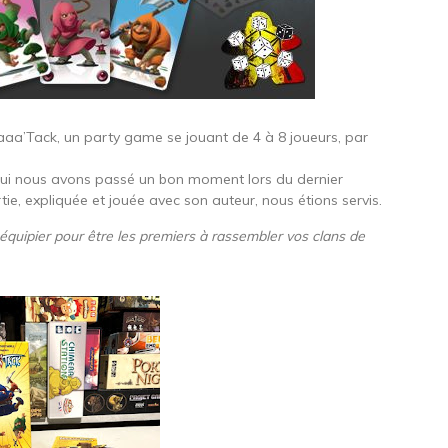
njaaa’Tack, un party game se jouant de 4 à 8 joueurs, par
qui nous avons passé un bon moment lors du dernier
tie, expliquée et jouée avec son auteur, nous étions servis.
quipier pour être les premiers à rassembler vos clans de