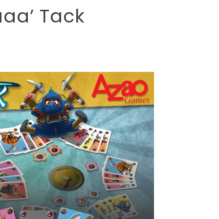
aaa’ Tack