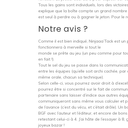
Tous les gains sont individuels, lors des victoir
explique que la boîte compte un grand nombre de
est seul à perdre ou à gagner le jeton. Pour le 
Notre avis ?
Comme il est bien indiqué, Ninjaaa’Tack est un
fonctionnera à merveille si tout le
monde se prête au jeu (un peu comme pour tou
en fait !).
Tout le sel du jeu se passe dans la communicati
entre les équipes (qu’elle soit archi cachée, pa
même orale, chacun sa technique).
Selon celle-ci, vous pourrez avoir droit à d’ex
pourrez être si concentré sur le fait de commun
partenaire sans laisser d’indice aux autres équip
communiqueront sans même vous calculer et po
de l’avance (c’est du vécu, et c’était drôle). 
BGF avec l’auteur et l’éditeur, et encore de b
retestant celui-ci à 4. J’ai hâte de l’essayer à 8,
joyeux bazar !