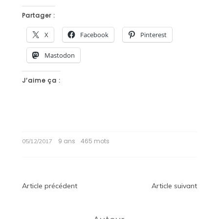
Partager :
X
Facebook
Pinterest
Mastodon
J’aime ça :
9 ans
465 mots
05/12/2017
Navigation
Article précédent
Article suivant
de