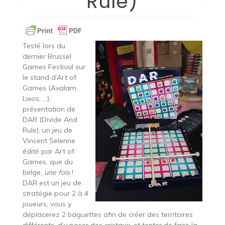
Rule)
Testé lors du
dernier Brussel
Games Festival sur
le stand d’Art of
Games (Avalam,
Lixos, …),
présentation de
DAR (Divide And
Rule), un jeu de
Vincent Selenne
édité par Art of
Games, que du
belge,
une fois
!
DAR est un jeu de
stratégie pour 2 à 4
joueurs, vous y
déplacerez 2 baguettes afin de créer des territoires