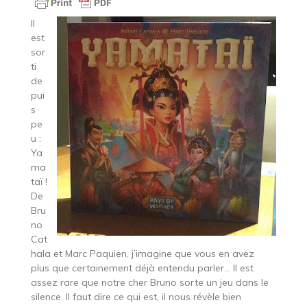
Il
est
sor
ti
de
pui
s
pe
u :
Ya
ma
taï !
De
Bru
no
Cat
hala et Marc Paquien, j’imagine que vous en avez
plus que certainement déjà entendu parler… Il est
assez rare que notre cher Bruno sorte un jeu dans le
silence. Il faut dire ce qui est, il nous révèle bien