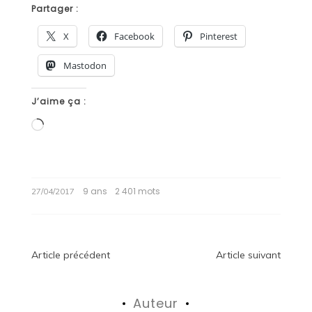
Partager :
X
Facebook
Pinterest
Mastodon
J’aime ça :
Chargement…
9 ans
2 401 mots
27/04/2017
Navigation
Article précédent
Article suivant
de
Auteur