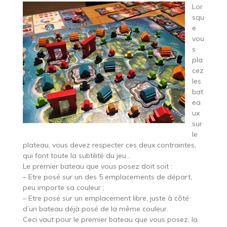
Lor
squ
e
vou
s
pla
cez
les
bat
ea
ux
sur
le
plateau, vous devez respecter ces deux contraintes,
qui font toute la subtilité du jeu…
Le premier bateau que vous posez doit soit :
– Etre posé sur un des 5 emplacements de départ,
peu importe sa couleur ;
– Etre posé sur un emplacement libre, juste à côté
d’un bateau déjà posé de la même couleur.
Ceci vaut pour le premier bateau que vous posez, la