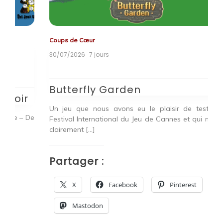
Coups de Cœur
Co
30/07/2026
7 jours
2
Tagged
familial
,
oya
T
Butterfly Garden
B
r
Un jeu que nous avons eu le plaisir de tester au
Bu
 De
Festival International du Jeu de Cannes et qui nous a
pa
clairement […]
P
Partager :
X
Facebook
Pinterest
Mastodon