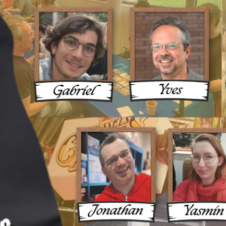
ux Une 
ue