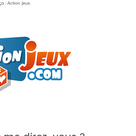
ça :
Action Jeux
.