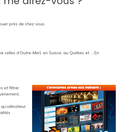
t me direz-vous ?
ouer près de chez vous.
me celles d’Outre-Mer), en Suisse, au Québec et …
En
 et filtrer
’événement,
qu’utilisateur.
alités