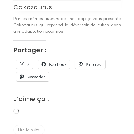
7 Wonders Dice
S
p
nte
Tu aimes l’univers de 7 Wonders ainsi que le Roll
ans
&Write ? Alors je te présente 7 Wonders Dice ! Pitch
Tu
Dans 7 […]
ch
de
Partager :
P
X
Facebook
Pinterest
Mastodon
J’aime ça :
J
Chargement…
Lire la suite