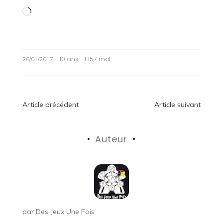
Chargement…
10 ans
1 157 mot
26/01/2017
Navigation
Article précédent
Article suivant
de
Auteur
l’article
par
Des Jeux Une Fois