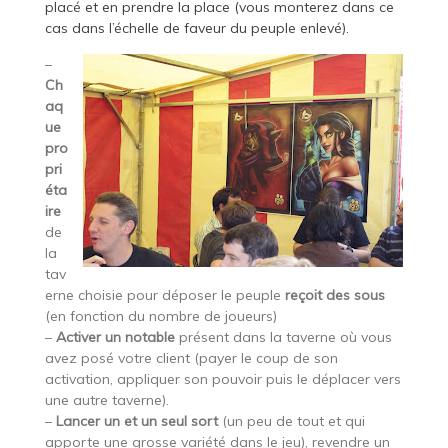
placé et en prendre la place (vous monterez dans ce
cas dans l’échelle de faveur du peuple enlevé).
–
Ch
aq
ue
pro
pri
éta
ire
de
la
tav
erne choisie pour déposer le peuple
reçoit des sous
(en fonction du nombre de joueurs)
–
Activer un notable
présent dans la taverne où vous
avez posé votre client (payer le coup de son
activation, appliquer son pouvoir puis le déplacer vers
une autre taverne).
–
Lancer un et un seul sort
(un peu de tout et qui
apporte une grosse variété dans le jeu), revendre un