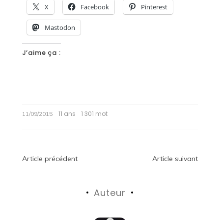
X
Facebook
Pinterest
Mastodon
J’aime ça :
11 ans
1 301 mot
11/09/2015
Navigation
Article précédent
Article suivant
de
Auteur
l’article