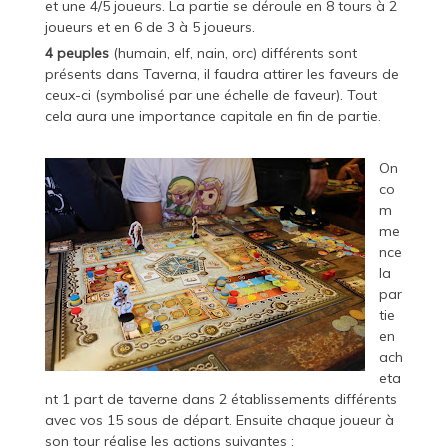
et une 4/5 joueurs. La partie se déroule en 8 tours à 2
joueurs et en 6 de 3 à 5 joueurs.
4 peuples
(humain, elf, nain, orc) différents sont
présents dans Taverna, il faudra attirer les faveurs de
ceux-ci (symbolisé par une échelle de faveur). Tout
cela aura une importance capitale en fin de partie.
On
co
m
me
nce
la
par
tie
en
ach
eta
nt 1 part de taverne dans 2 établissements différents
avec vos 15 sous de départ. Ensuite chaque joueur à
son tour réalise les actions suivantes :