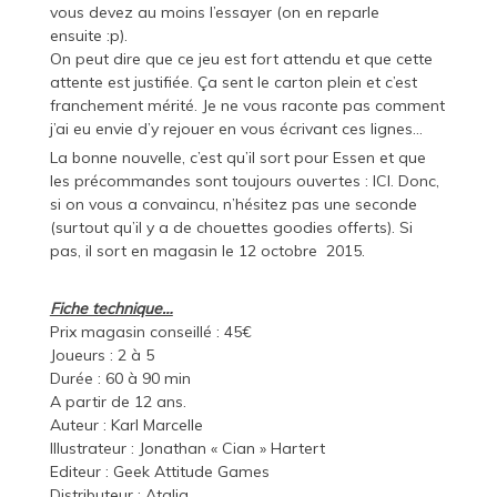
vous devez au moins l’essayer (on en reparle
ensuite :p).
On peut dire que ce jeu est fort attendu et que cette
attente est justifiée. Ça sent le carton plein et c’est
franchement mérité. Je ne vous raconte pas comment
j’ai eu envie d’y rejouer en vous écrivant ces lignes…
La bonne nouvelle, c’est qu’il sort pour Essen et que
les précommandes sont toujours ouvertes :
ICI
. Donc,
si on vous a convaincu, n’hésitez pas une seconde
(surtout qu’il y a de chouettes goodies offerts). Si
pas, il sort en magasin le 12 octobre 2015.
Fiche technique…
Prix magasin conseillé : 45€
Joueurs : 2 à 5
Durée : 60 à 90 min
A partir de 12 ans.
Auteur : Karl Marcelle
Illustrateur :
Jonathan « Cian » Hartert
Editeur :
Geek Attitude Games
Distributeur :
Atalia