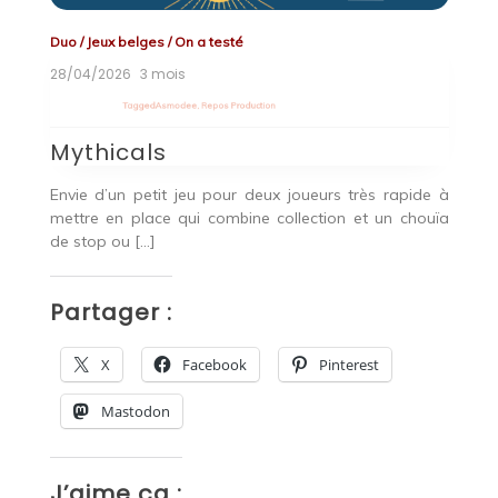
Duo
/
Jeux belges
/
On a testé
En
28/04/2026
3 mois
07
Tagged
Asmodee
,
Repos Production
T
Mythicals
C
Envie d’un petit jeu pour deux joueurs très rapide à
Pa
mettre en place qui combine collection et un chouïa
C
 tu
de stop ou […]
un
ion
Partager :
P
X
Facebook
Pinterest
Mastodon
J’aime ça :
J