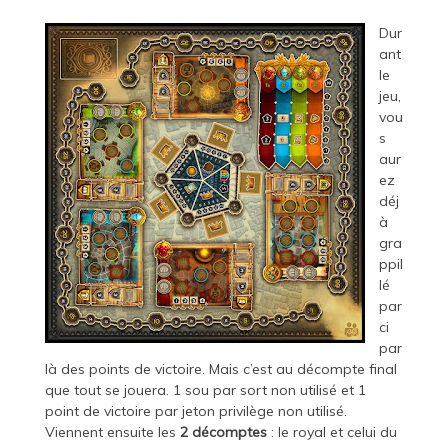
Dur
ant
le
jeu,
vou
s
aur
ez
déj
à
gra
ppil
lé
par
ci
par
là des points de victoire. Mais c’est au décompte final
que tout se jouera. 1 sou par sort non utilisé et 1
point de victoire par jeton privilège non utilisé.
Viennent ensuite les
2 décomptes
: le royal et celui du