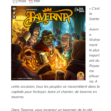
« C’est
la
Sainte
-
Avern
e,
l’évène
ment
le plus
import
ant du
Royau
me
d’Aver
na. A
cette occasion, tous les peuples se rassemblent dans la
capitale pour festoyer, boire et chanter, de taverne en
taverne.
Dans Taverna, vous incarnez un tavernier de la cité,