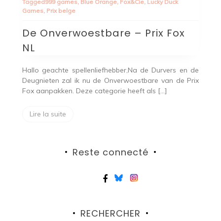
Tagged
999 games
,
Blue Orange
,
Fox&Cie
,
Lucky Duck
–
Games
,
Prix belge
Prix
Fox
De Onverwoestbare – Prix Fox
NL
NL
Hallo geachte spellenliefhebber,Na de Durvers en de
Deugnieten zal ik nu de Onverwoestbare van de Prix
Fox aanpakken. Deze categorie heeft als […]
Lire la suite
Reste connecté
RECHERCHER