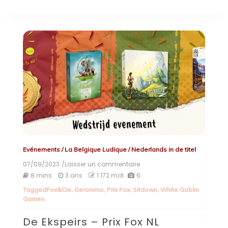
Evénements
/
La Belgique Ludique
/
Nederlands in de titel
07/09/2023
/Laisser un commentaire
on
De
8 mins
3 ans
1 172 mot
6
Ekspeirs
Tagged
Fox&Cie
,
Geronimo
,
Prix Fox
,
Sitdown
,
White Goblin
–
Games
Prix
Fox
De Ekspeirs – Prix Fox NL
NL