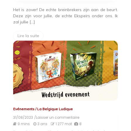
Het is zover! De echte breinbrekers zijn aan de beurt.
Deze zijn voor jullie, de echte Ekspeirs onder ons. Ik
zal jullie […]
Lire la suite
Evénements
/
La Belgique Ludique
31/08/2023
/Laisser un commentaire
on
De
9 mins
3 ans
1 277 mot
8
Onverwoestbare