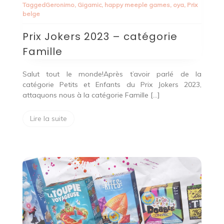
Tagged
Geronimo
,
Gigamic
,
happy meeple games
,
oya
,
Prix
2023
belge
–
catégorie
Prix Jokers 2023 – catégorie
Famille
Famille
Salut tout le monde!Après t’avoir parlé de la
catégorie Petits et Enfants du Prix Jokers 2023,
attaquons nous à la catégorie Famille […]
Lire la suite