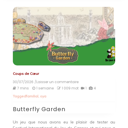
Coups de Cœur
30/07/2026
/Laisser un commentaire
on
Butterfly
7 mins
1 semaine
1 009 mot
1
4
Garden
Tagged
familial
,
oya
Butterfly Garden
Un jeu que nous avons eu le plaisir de tester au