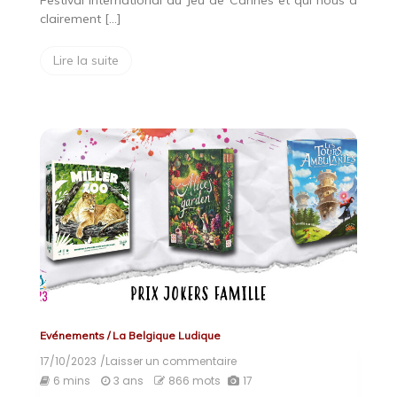
Festival International du Jeu de Cannes et qui nous a
clairement […]
Lire la suite
Evénements
/
La Belgique Ludique
17/10/2023
/Laisser un commentaire
on
Prix
6 mins
3 ans
866 mots
17
Jokers