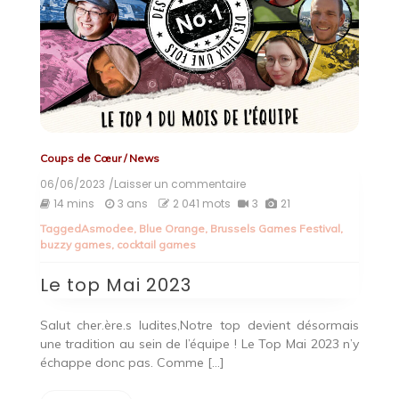
Coups de Cœur
/
News
06/06/2023
/Laisser un commentaire
on
Le
14 mins
3 ans
2 041 mots
3
21
top
Tagged
Asmodee
,
Blue Orange
,
Brussels Games Festival
,
Mai
buzzy games
,
cocktail games
2023
Le top Mai 2023
Salut cher.ère.s ludites,Notre top devient désormais
une tradition au sein de l’équipe ! Le Top Mai 2023 n’y
échappe donc pas. Comme […]