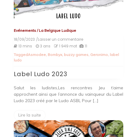
Evénements
/
La Belgique Ludique
18/09/2023
/Laisser un commentaire
on
Label
13 mins
3 ans
1 949 mot
11
Ludo
Tagged
Asmodee
,
Bombyx
,
buzzy games
,
Geronimo
,
label
2023
ludo
Label Ludo 2023
Salut les ludistes,Les rencontres Jeu t’aime
approchent ainsi que l’annonce du vainqueur du Label
Ludo 2023 créé par le Ludo ASBL Pour […]
Lire la suite