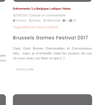
Evénements
/
La Belgique Ludique
/
News
16/08/2017
/Laisser un commentaire
on
Brussels
6 mins
9 ans
829 mots
1
37
Games
Tagged
Brussels Games Festival
Festival
2017
Brussels Games Festival 2017
Oyez Oyez Braves Damoiselles et Damoiseaux,
Heu… oups, je m’emballe. Salut les joueurs, Au cas
ques
où vous viviez sur Mars et que […]
ussi
Lire la suite