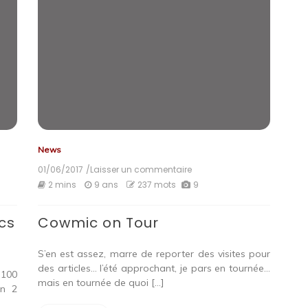
News
01/06/2017
/Laisser un commentaire
on
Cowmic
2 mins
9 ans
237 mots
9
on
Tour
ucs
Cowmic on Tour
S’en est assez, marre de reporter des visites pour
des articles… l’été approchant, je pars en tournée…
 100
mais en tournée de quoi […]
en 2