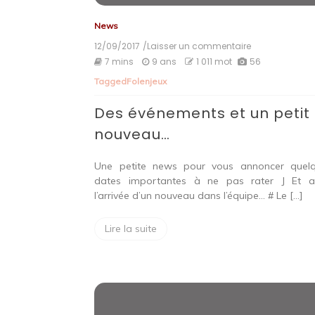
News
12/09/2017
/Laisser un commentaire
on
Des
7 mins
9 ans
1 011 mot
56
événements
Tagged
Folenjeux
et
un
Des événements et un petit
petit
nouveau…
nouveau…
Une petite news pour vous annoncer quel
dates importantes à ne pas rater J Et a
l’arrivée d’un nouveau dans l’équipe… # Le […]
Lire la suite