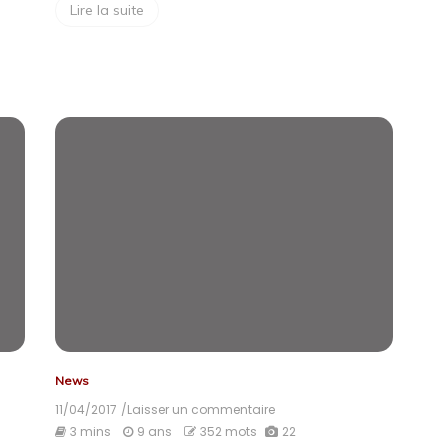
Lire la suite
News
11/04/2017
/Laisser un commentaire
on
Jette’s
3 mins
9 ans
352 mots
22
Gaming