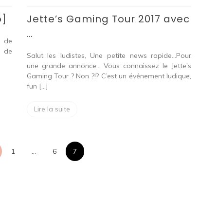
Tour
o]
Jette’s Gaming Tour 2017 avec
2017
avec
…
…
e de
u de
Salut les ludistes, Une petite news rapide…Pour
une grande annonce… Vous connaissez le Jette’s
Gaming Tour ? Non ?!? C’est un événement ludique,
fun […]
Lire la suite
Pagination
1
…
6
7
des
publications