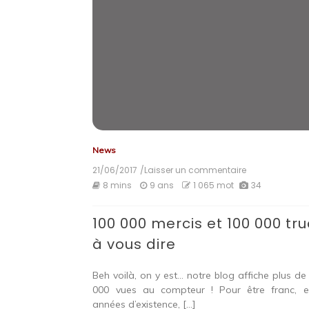
News
21/06/2017
/Laisser un commentaire
on
100
8 mins
9 ans
1 065 mot
34
000
mercis
100 000 mercis et 100 000 tr
et
100
à vous dire
000
trucs
à
Beh voilà, on y est… notre blog affiche plus de
vous
000 vues au compteur ! Pour être franc, 
dire
années d’existence, […]