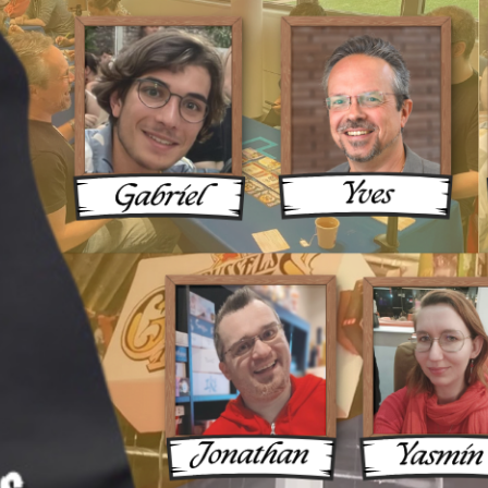
ux Une 
ue