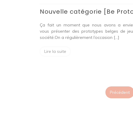
[Be
Nouvelle catégorie [Be Prot
Proto]
Ça fait un moment que nous avons a envi
vous présenter des prototypes belges de je
société.On a régulièrement l’occasion […]
Lire la suite
Précédent