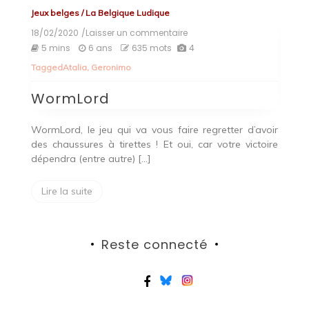
Jeux belges
/
La Belgique Ludique
18/02/2020
/Laisser un commentaire
on
WormLord
5 mins
6 ans
635 mots
4
Tagged
Atalia
,
Geronimo
WormLord
WormLord, le jeu qui va vous faire regretter d’avoir
des chaussures à tirettes ! Et oui, car votre victoire
dépendra (entre autre) […]
Lire la suite
Reste connecté