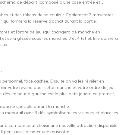
 schéma de départ (composé d’une case entrée et 3
cubes et des tokens de sa couleur. Egalement 2 mascottes.
 qui formera la réserve d’achat durant la partie.
scores et l’ordre de jeu (qui changera de manche en
et sera glissée sous les manches 3 et 4 (et 5). Elle donnera
ieux.
:
 personnel, face cachée. Ensuite on va les révéler en
finir votre revenu pour cette manche et votre ordre de jeu.
dés en haut à gauche est le plus petit jouera en premier,
capacité spéciale durant la manche.
un monorail avec 3 dés symbolisant les visiteurs et place les
ur à son tour peut choisir une nouvelle attraction disponible
 Il peut aussi acheter une mascotte.