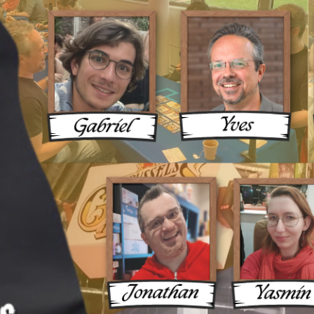
ux Une 
ue