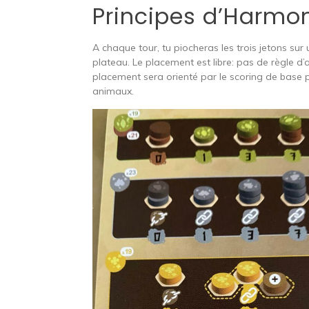
Principes d’Harmo
A chaque tour, tu piocheras les trois jetons s
plateau. Le placement est libre: pas de règle d
placement sera orienté par le scoring de base 
animaux.