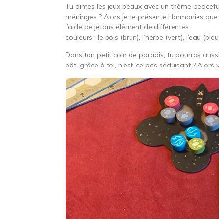
Tu aimes les jeux beaux avec un thème peaceful
méninges ? Alors je te présente Harmonies que 
l’aide de jetons élément de différentes
couleurs : le bois (brun), l’herbe (vert), l’eau (b
Dans ton petit coin de paradis, tu pourras aus
bâti grâce à toi, n’est-ce pas séduisant ? Alors vie