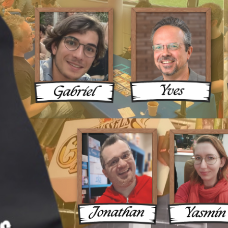
ux Une 
ue