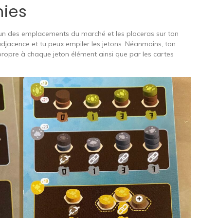
nies
ur un des emplacements du marché et les placeras sur ton
’adjacence et tu peux empiler les jetons. Néanmoins, ton
propre à chaque jeton élément ainsi que par les cartes