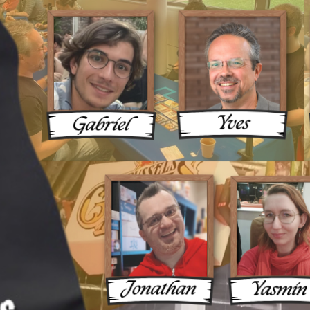
ux Une 
ue