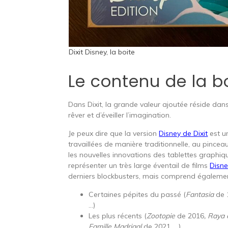
Dixit Disney, la boite
Le contenu de la bo
Dans Dixit, la grande valeur ajoutée réside dans
rêver et d’éveiller l’imagination.
Je peux dire que la version
Disney de Dixit
est un
travaillées de manière traditionnelle, au pincea
les nouvelles innovations des tablettes graphiques
représenter un très large éventail de films
Disn
derniers blockbusters, mais comprend égalemen
Certaines pépites du passé (
Fantasia
de 
…)
Les plus récents (
Zootopie
de 2016
,
Raya 
Famille Madrigal
de 2021, …)