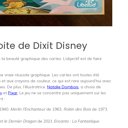
ite de Dixit Disney
 la beauté graphique des cartes. L’objectif est de faire
e vraie réussite graphique. Les cartes ont toutes été
u et aux crayons de couleur, ce qui est rare aujourd’hui avec
. De plus, l’illustratrice,
Natalie Dombois
, a choisi de
ey
et
Pixar
. Le jeu ne se concentre pas uniquement sur les
t :
1940,
Merlin l’Enchanteur
de 1963,
Robin des Bois
de 1973,
et le Dernier Dragon
de 2021
Encanto : La Fantastique