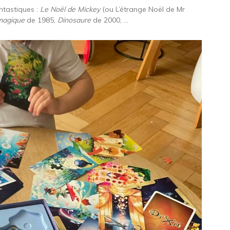
ntastiques :
Le Noël de Mickey
(ou L’étrange Noël de Mr
magique
de 1985,
Dinosaure
de 2000, …