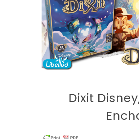
Dixit Disne
Ench