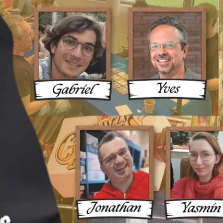
ux Une 
ue