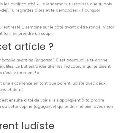
s les avoir couché ». Le lendemain, tu réalises que tu dois
t-dej’. Tu regrettes alors et te demandes: « Pourquoi
i est resté 1 semaine sur le côté avant d’être rangé. Victor
it failli en prendre un coup…
et article ?
bataille avant de l’engager.”
. C’est pourquoi je te donne
utiles. Le but est d’identifier les indicateurs qui te disent:
« c’est le moment ! ».
ent une expérience en tant que parent ludiste avec deux
ans et demi).
c’est ensuite à toi de voir s’ils s’appliquent à ta propre
in ou cette copine (agaçant.e) qui te dit « hé bien avec mon
rent ludiste