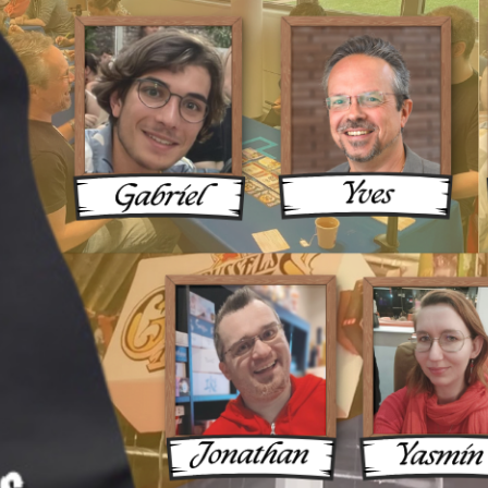
ux Une 
ue