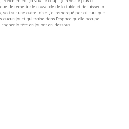
, franchement, ça vaut le coup ! Je n’hésite plus à
ue de remettre le couvercle de la table et de laisser la
soit sur une autre table. J’ai remarqué par ailleurs que
lus aucun jouet qui traine dans l’espace qu’elle occupe
e cogner la tête en jouant en-dessous.