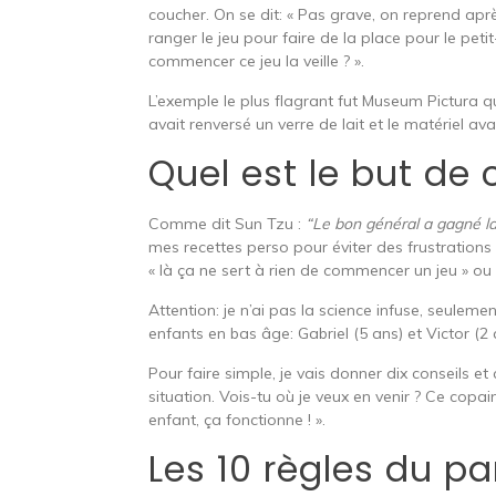
coucher. On se dit: « Pas grave, on reprend aprè
ranger le jeu pour faire de la place pour le peti
commencer ce jeu la veille ? ».
L’exemple le plus flagrant fut Museum Pictura qu
avait renversé un verre de lait et le matériel ava
Quel est le but de c
Comme dit Sun Tzu :
“Le bon général a gagné la 
mes recettes perso pour éviter des frustrations in
« là ça ne sert à rien de commencer un jeu » ou 
Attention: je n’ai pas la science infuse, seulem
enfants en bas âge: Gabriel (5 ans) et Victor (2 
Pour faire simple, je vais donner dix conseils et 
situation. Vois-tu où je veux en venir ? Ce copa
enfant, ça fonctionne ! ».
Les 10 règles du pa