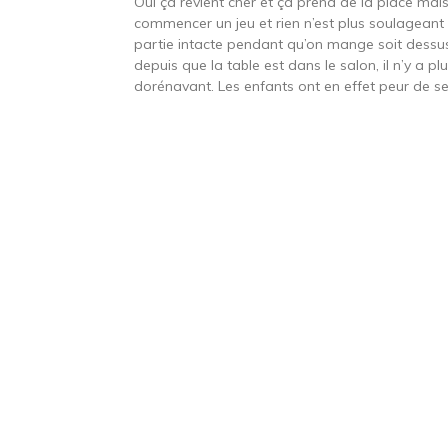
Oui ça revient cher et ça prend de la place mais
commencer un jeu et rien n’est plus soulageant q
partie intacte pendant qu’on mange soit dessus, 
depuis que la table est dans le salon, il n’y a p
dorénavant. Les enfants ont en effet peur de s